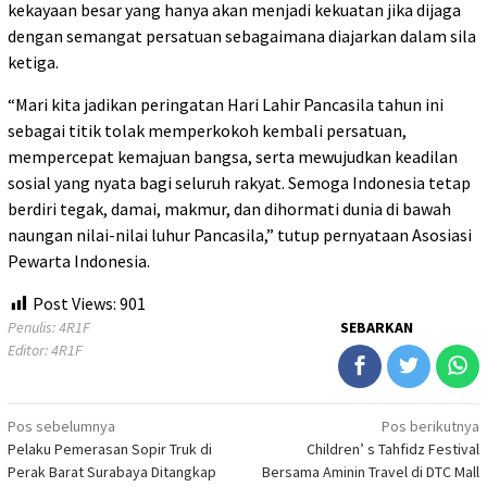
kekayaan besar yang hanya akan menjadi kekuatan jika dijaga
dengan semangat persatuan sebagaimana diajarkan dalam sila
ketiga.
“Mari kita jadikan peringatan Hari Lahir Pancasila tahun ini
sebagai titik tolak memperkokoh kembali persatuan,
mempercepat kemajuan bangsa, serta mewujudkan keadilan
sosial yang nyata bagi seluruh rakyat. Semoga Indonesia tetap
berdiri tegak, damai, makmur, dan dihormati dunia di bawah
naungan nilai-nilai luhur Pancasila,” tutup pernyataan Asosiasi
Pewarta Indonesia.
Post Views:
901
Penulis: 4R1F
SEBARKAN
Editor: 4R1F
Navigasi
Pos sebelumnya
Pos berikutnya
Pelaku Pemerasan Sopir Truk di
Children’ s Tahfidz Festival
pos
Perak Barat Surabaya Ditangkap
Bersama Aminin Travel di DTC Mall