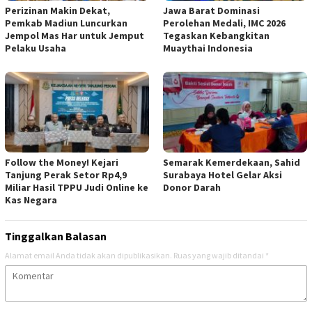
Perizinan Makin Dekat,
Jawa Barat Dominasi
Pemkab Madiun Luncurkan
Perolehan Medali, IMC 2026
Jempol Mas Har untuk Jemput
Tegaskan Kebangkitan
Pelaku Usaha
Muaythai Indonesia
Follow the Money! Kejari
Semarak Kemerdekaan, Sahid
Tanjung Perak Setor Rp4,9
Surabaya Hotel Gelar Aksi
Miliar Hasil TPPU Judi Online ke
Donor Darah
Kas Negara
Tinggalkan Balasan
Alamat email Anda tidak akan dipublikasikan.
Ruas yang wajib ditandai
*