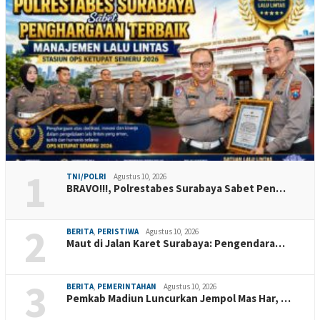
1
TNI/POLRI
Agustus 10, 2026
BRAVO!!!, Polrestabes Surabaya Sabet Pen…
2
BERITA
,
PERISTIWA
Agustus 10, 2026
Maut di Jalan Karet Surabaya: Pengendara…
3
BERITA
,
PEMERINTAHAN
Agustus 10, 2026
Pemkab Madiun Luncurkan Jempol Mas Har, …