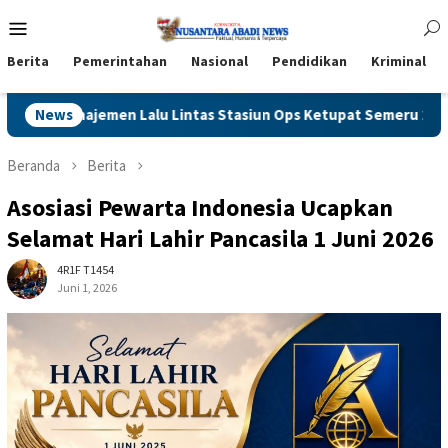
Loncat
Menu
ke
Mobile
konten
Berita
Pemerintahan
Nasional
Pendidikan
Kriminal
Ops Ketupat Semeru 2026
News
Maut di Jalan Karet Surabaya: 
Beranda
Berita
Asosiasi Pewarta Indonesia Ucapkan
Selamat Hari Lahir Pancasila 1 Juni 2026
4R1F T1454
Juni 1, 2026