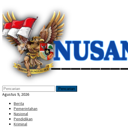
Loncat
Menu
ke
Mobile
konten
Pencarian
Agustus 9, 2026
Berita
Pemerintahan
Nasional
Pendidikan
Kriminal