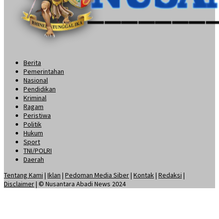
Berita
Pemerintahan
Nasional
Pendidikan
Kriminal
Ragam
Peristiwa
Politik
Hukum
Sport
TNI/POLRI
Daerah
Tentang Kami
|
Iklan
|
Pedoman Media Siber
|
Kontak
|
Redaksi
|
Disclaimer
| © Nusantara Abadi News 2024