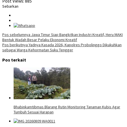
Post Views:
885
Sebarkan
Navigasi
Pos sebelumnya
Jawa Timur Siap Bangkitkan Industri Kreatif, Heru MAKI
Bentuk Wadah Besar Pelaku Ekonomi Kreatif
pos
Pos berikutnya
Yadnya Kasada 2026, Kapolres Probolinggo Dikukuhkan
sebagai Warga Kehormatan Suku Tengger
Pos terkait
Bhabinkamtibmas Blarang Rutin Monitoring Tanaman Kubis Agar
Tumbuh Sesuai Harapan