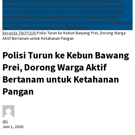
Sesuai Harapan
35.936 Anak Muda Main Bareng di Kapolri Cup 2026,
Wakapolri: Jangan Cuma Jadi Penonton, Jadilah Talenta Digital
KBPBI
Apresiasi Komitmen Kapolri Kawal Aspirasi dalam Pembahasan RUU
Ketenagakerjaan
Pakar Hukum Dorong Polri Tindak Tegas Konten
Medsos yang Mengandung Provokasi
Polres Lumajang Kunci Pergerakan
Api di Ranupani Antisipasi Karhutla TNBTS Meluas
Beranda
TNI/POLRI
Polisi Turun ke Kebun Bawang Prei, Dorong Warga
Aktif Bertanam untuk Ketahanan Pangan
Polisi Turun ke Kebun Bawang
Prei, Dorong Warga Aktif
Bertanam untuk Ketahanan
Pangan
abi
Juni 1, 2026