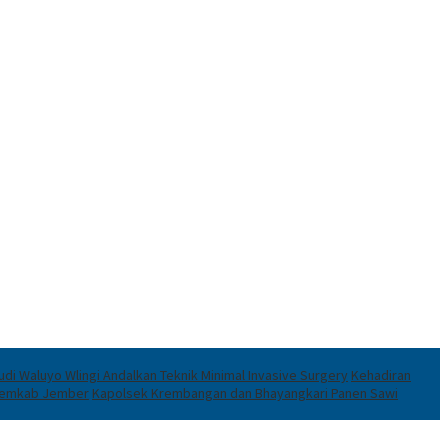
di Waluyo Wlingi Andalkan Teknik Minimal Invasive Surgery
Kehadiran
 Pemkab Jember
Kapolsek Krembangan dan Bhayangkari Panen Sawi