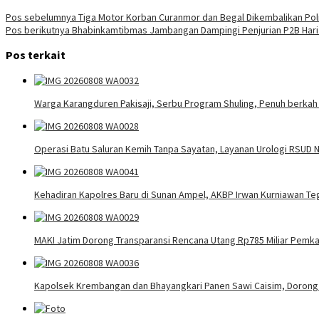
Navigasi
Pos sebelumnya
Tiga Motor Korban Curanmor dan Begal Dikembalikan Polr
Pos berikutnya
Bhabinkamtibmas Jambangan Dampingi Penjurian P2B Hari
pos
Pos terkait
Warga Karangduren Pakisaji, Serbu Program Shuling, Penuh berkah
Operasi Batu Saluran Kemih Tanpa Sayatan, Layanan Urologi RSUD N
Kehadiran Kapolres Baru di Sunan Ampel, AKBP Irwan Kurniawan Teg
MAKI Jatim Dorong Transparansi Rencana Utang Rp785 Miliar Pem
Kapolsek Krembangan dan Bhayangkari Panen Sawi Caisim, Dorong