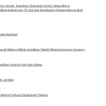
es Gresik, Kapolres Tegaskan Gratis Tanpa Biaya
 Bhayangkara ke-79, Dorong Ketahanan Pangan Masyarakat
 dan Manfaat
gudi Waluyo Wlingi Andalkan Teknik Minimal Invasive Surgery
uhkan Sinergi Polri dan Ulama
kab Jember
 Warga Perkuat Ketahanan Pangan