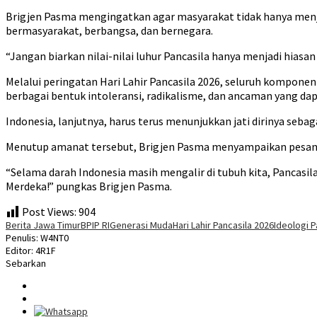
Brigjen Pasma mengingatkan agar masyarakat tidak hanya men
bermasyarakat, berbangsa, dan bernegara.
“Jangan biarkan nilai-nilai luhur Pancasila hanya menjadi hiasan d
Melalui peringatan Hari Lahir Pancasila 2026, seluruh kompo
berbagai bentuk intoleransi, radikalisme, dan ancaman yang 
Indonesia, lanjutnya, harus terus menunjukkan jati dirinya seba
Menutup amanat tersebut, Brigjen Pasma menyampaikan pesan o
“Selama darah Indonesia masih mengalir di tubuh kita, Pancasila
Merdeka!” pungkas Brigjen Pasma.
Post Views:
904
Berita Jawa Timur
BPIP RI
Generasi Muda
Hari Lahir Pancasila 2026
Ideologi P
Penulis: W4NT0
Editor: 4R1F
Sebarkan