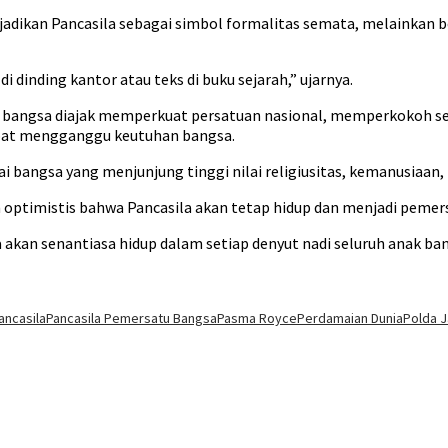
jadikan Pancasila sebagai simbol formalitas semata, melainka
i dinding kantor atau teks di buku sejarah,” ujarnya.
nen bangsa diajak memperkuat persatuan nasional, memperkokoh
dapat mengganggu keutuhan bangsa.
gai bangsa yang menjunjung tinggi nilai religiusitas, kemanusiaa
ptimistis bahwa Pancasila akan tetap hidup dan menjadi pemer
 akan senantiasa hidup dalam setiap denyut nadi seluruh anak ban
ancasila
Pancasila Pemersatu Bangsa
Pasma Royce
Perdamaian Dunia
Polda J