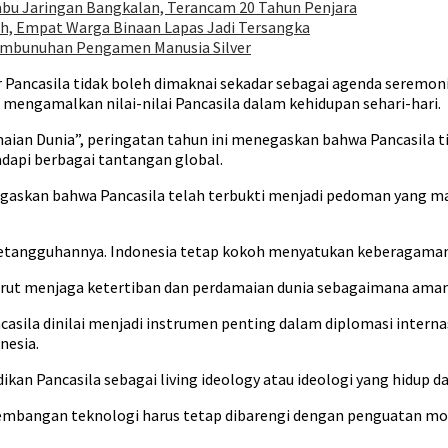
abu Jaringan Bangkalan, Terancam 20 Tahun Penjara
h, Empat Warga Binaan Lapas Jadi Tersangka
Pembunuhan Pengamen Manusia Silver
 Pancasila tidak boleh dimaknai sekadar sebagai agenda seremoni
mengamalkan nilai-nilai Pancasila dalam kehidupan sehari-hari.
ian Dunia”, peringatan tahun ini menegaskan bahwa Pancasila 
dapi berbagai tantangan global.
askan bahwa Pancasila telah terbukti menjadi pedoman yang m
etangguhannya. Indonesia tetap kokoh menyatukan keberagaman d
urut menjaga ketertiban dan perdamaian dunia sebagaimana ama
sila dinilai menjadi instrumen penting dalam diplomasi internasi
nesia.
ikan Pancasila sebagai living ideology atau ideologi yang hidup
embangan teknologi harus tetap dibarengi dengan penguatan mora