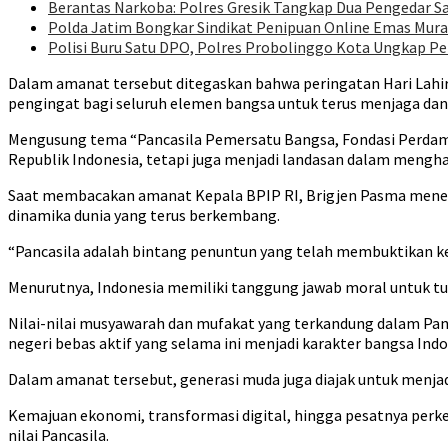
Berantas Narkoba: Polres Gresik Tangkap Dua Pengedar S
Polda Jatim Bongkar Sindikat Penipuan Online Emas Mura
Polisi Buru Satu DPO, Polres Probolinggo Kota Ungkap 
Dalam amanat tersebut ditegaskan bahwa peringatan Hari Lahir
pengingat bagi seluruh elemen bangsa untuk terus menjaga dan 
Mengusung tema “Pancasila Pemersatu Bangsa, Fondasi Perdama
Republik Indonesia, tetapi juga menjadi landasan dalam mengha
Saat membacakan amanat Kepala BPIP RI, Brigjen Pasma meneg
dinamika dunia yang terus berkembang.
“Pancasila adalah bintang penuntun yang telah membuktikan k
Menurutnya, Indonesia memiliki tanggung jawab moral untuk t
Nilai-nilai musyawarah dan mufakat yang terkandung dalam Panca
negeri bebas aktif yang selama ini menjadi karakter bangsa Indo
Dalam amanat tersebut, generasi muda juga diajak untuk menjad
Kemajuan ekonomi, transformasi digital, hingga pesatnya perk
nilai Pancasila.