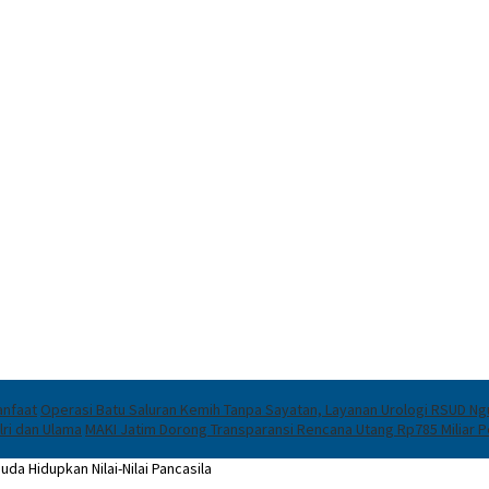
anfaat
Operasi Batu Saluran Kemih Tanpa Sayatan, Layanan Urologi RSUD Ngu
lri dan Ulama
MAKI Jatim Dorong Transparansi Rencana Utang Rp785 Miliar
da Hidupkan Nilai-Nilai Pancasila