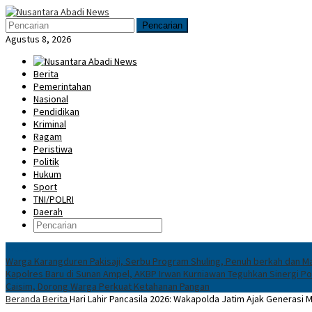
Loncat
Menu
ke
Mobile
Pencarian
konten
Agustus 8, 2026
Berita
Pemerintahan
Nasional
Pendidikan
Kriminal
Ragam
Peristiwa
Politik
Hukum
Sport
TNI/POLRI
Daerah
News
Warga Karangduren Pakisaji, Serbu Program Shuling, Penuh berkah dan M
Kapolres Baru di Sunan Ampel, AKBP Irwan Kurniawan Teguhkan Sinergi Po
Caisim, Dorong Warga Perkuat Ketahanan Pangan
Beranda
Berita
Hari Lahir Pancasila 2026: Wakapolda Jatim Ajak Generasi Mu