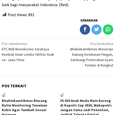
baik bagi masyarakat Indonesia. (Red)
Post Views:
891
SEBARKAN
Navigasi
Pos sebelumnya
Pos berikutnya
DTC Mall Wonokromo Surabaya
Bhabinkamtibmas Wonorejo
pos
Kembali Gelar Lomba Tahfidz Anak
Dukung Ketahanan Pangan,
se- Jawa Timur
Sambangi Peternakan Ayam
Petelur di Rungkut
POS TERKAIT
Bhabinkamtibmas Blarang
35.936 Anak Muda Main Bareng
Rutin Monitoring Tanaman
di Kapolri Cup 2026, Wakapolri:
Kubis Agar Tumbuh Sesuai
Jangan Cuma Jadi Penonton,
Harapan
Jadilah Talenta Digital