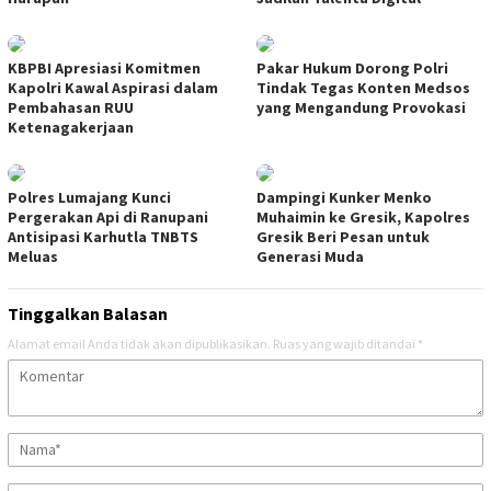
KBPBI Apresiasi Komitmen
Pakar Hukum Dorong Polri
Kapolri Kawal Aspirasi dalam
Tindak Tegas Konten Medsos
Pembahasan RUU
yang Mengandung Provokasi
Ketenagakerjaan
Polres Lumajang Kunci
Dampingi Kunker Menko
Pergerakan Api di Ranupani
Muhaimin ke Gresik, Kapolres
Antisipasi Karhutla TNBTS
Gresik Beri Pesan untuk
Meluas
Generasi Muda
Tinggalkan Balasan
Alamat email Anda tidak akan dipublikasikan.
Ruas yang wajib ditandai
*