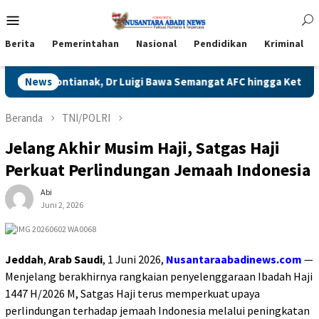
Loncat
Menu
ke
Mobile
konten
Berita
Pemerintahan
Nasional
Pendidikan
Kriminal
is Pontianak, Dr Luigi Bawa Semangat AFC hingga Ketapang
News
Beranda
TNI/POLRI
Jelang Akhir Musim Haji, Satgas Haji
Perkuat Perlindungan Jemaah Indonesia
Abi
Juni 2, 2026
Jeddah
,
Arab Saudi
, 1 Juni 2026,
Nusantaraabadinews.com
—
Menjelang berakhirnya rangkaian penyelenggaraan Ibadah Haji
1447 H/2026 M, Satgas Haji terus memperkuat upaya
perlindungan terhadap jemaah Indonesia melalui peningkatan