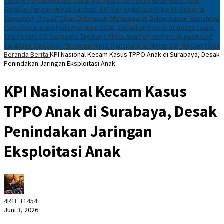
Dukung Persebaya dari Lapangan Mapolda
Polres Blitar Kota Gelar
Gerakan Pangan Murah Sambut HUT Kemerdekaan RI ke-81
Geger di
Semampir, Pria 47 Tahun Ditemukan Meninggal di Dalam Kamar Rumahnya
Persebaya Juara Piala Presiden 2026, Taklukkan Persib Dramatis Lewat
Adu Penalti 6-5
Sengketa Tagihan Utilitas Apartemen Puncak Bukit Golf
Surabaya Berlanjut, Penyewa Minta Transparansi Meter dan Rincian Biaya
Beranda
Berita
KPI Nasional Kecam Kasus TPPO Anak di Surabaya, Desak
Penindakan Jaringan Eksploitasi Anak
KPI Nasional Kecam Kasus
TPPO Anak di Surabaya, Desak
Penindakan Jaringan
Eksploitasi Anak
4R1F T1454
Juni 3, 2026