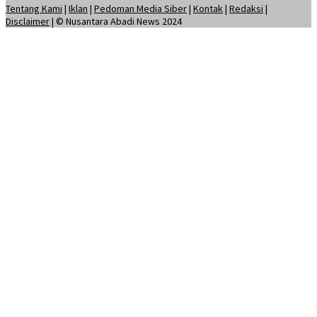
Tentang Kami
|
Iklan
|
Pedoman Media Siber
|
Kontak
|
Redaksi
|
Disclaimer
| © Nusantara Abadi News 2024