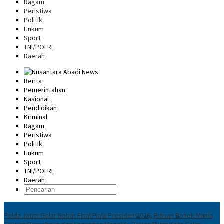
Ragam
Peristiwa
Politik
Hukum
Sport
TNI/POLRI
Daerah
Berita
Pemerintahan
Nasional
Pendidikan
Kriminal
Ragam
Peristiwa
Politik
Hukum
Sport
TNI/POLRI
Daerah
News
Polda Jatim Gelar Nobar Final Piala Presiden 2026, Ribuan Bonek Mania