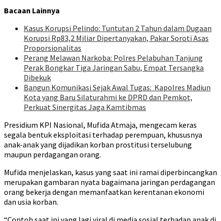
Bacaan Lainnya
Kasus Korupsi Pelindo: Tuntutan 2 Tahun dalam Dugaan
Korupsi Rp83,2 Miliar Dipertanyakan, Pakar Soroti Asas
Proporsionalitas
Perang Melawan Narkoba: Polres Pelabuhan Tanjung
Perak Bongkar Tiga Jaringan Sabu, Empat Tersangka
Dibekuk
Bangun Komunikasi Sejak Awal Tugas: Kapolres Madiun
Kota yang Baru Silaturahmi ke DPRD dan Pemkot,
Perkuat Sinergitas Jaga Kamtibmas
Presidium KPI Nasional, Mufida Atmaja, mengecam keras
segala bentuk eksploitasi terhadap perempuan, khususnya
anak-anak yang dijadikan korban prostitusi terselubung
maupun perdagangan orang.
Mufida menjelaskan, kasus yang saat ini ramai diperbincangkan
merupakan gambaran nyata bagaimana jaringan perdagangan
orang bekerja dengan memanfaatkan kerentanan ekonomi
dan usia korban.
“Contoh saat ini yang lagi viral di media sosial terhadap anak di