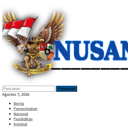
Loncat
Menu
ke
Mobile
konten
Pencarian
Agustus 7, 2026
Berita
Pemerintahan
Nasional
Pendidikan
Kriminal