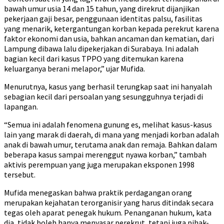
bawah umur usia 14 dan 15 tahun, yang direkrut dijanjikan
pekerjaan gaji besar, penggunaan identitas palsu, fasilitas
yang menarik, ketergantungan korban kepada perekrut karena
faktor ekonomi dan usia, bahkan ancaman dan kematian, dari
Lampung dibawa lalu dipekerjakan di Surabaya. Ini adalah
bagian kecil dari kasus TPPO yang ditemukan karena
keluarganya berani melapor,” ujar Mufida.
Menurutnya, kasus yang berhasil terungkap saat ini hanyalah
sebagian kecil dari persoalan yang sesungguhnya terjadi di
lapangan.
“Semua ini adalah fenomena gunung es, melihat kasus-kasus
lain yang marak di daerah, di mana yang menjadi korban adalah
anak di bawah umur, terutama anak dan remaja. Bahkan dalam
beberapa kasus sampai merenggut nyawa korban,” tambah
aktivis perempuan yang juga merupakan eksponen 1998
tersebut.
Mufida menegaskan bahwa praktik perdagangan orang
merupakan kejahatan terorganisir yang harus ditindak secara
tegas oleh aparat penegak hukum. Penanganan hukum, kata
dia, tidak boleh hanya menyasar perekrut, tetapi juga pihak-