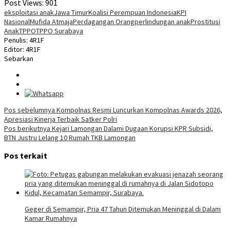
Post Views:
901
eksploitasi anak
Jawa Timur
Koalisi Perempuan Indonesia
KPI
Nasional
Mufida Atmaja
Perdagangan Orang
perlindungan anak
Prostitusi
Anak
TPPO
TPPO Surabaya
Penulis: 4R1F
Editor: 4R1F
Sebarkan
Navigasi
Pos sebelumnya
Kompolnas Resmi Luncurkan Kompolnas Awards 2026,
Apresiasi Kinerja Terbaik Satker Polri
pos
Pos berikutnya
Kejari Lamongan Dalami Dugaan Korupsi KPR Subsidi,
BTN Justru Lelang 10 Rumah TKB Lamongan
Pos terkait
Geger di Semampir, Pria 47 Tahun Ditemukan Meninggal di Dalam
Kamar Rumahnya