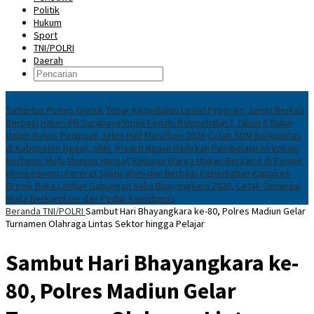
Politik
Hukum
Sport
TNI/POLRI
Daerah
News
Satlantas Polres Gresik Tebar Kepedulian Lewat Program Jumat Berkah
Berbagi
Hakim PN Surabaya Vonis Firrizki Rahmatullah 1 Tahun 5 Bulan
dalam Kasus Penipuan Jatim Half Marathon 2026
Cetak SDM Berkualitas
di Kabupaten Ngawi, SMK Trisakti Ngawi Hadirkan Pembelajaran Vokasi
Berbasis Mutu
Momen Hangat Ratusan Warga Makan Bersama di Polsek
Wringinanom, Pererat Silaturahmi dan Berbagi Keberkahan
Kapolres
Gresik Buka Latihan Gabungan Saka Bhayangkara 2026, Cetak Generasi
Muda Berkarakter dan Peduli Kamtibmas
Beranda
TNI/POLRI
Sambut Hari Bhayangkara ke-80, Polres Madiun Gelar
Turnamen Olahraga Lintas Sektor hingga Pelajar
Sambut Hari Bhayangkara ke-
80, Polres Madiun Gelar