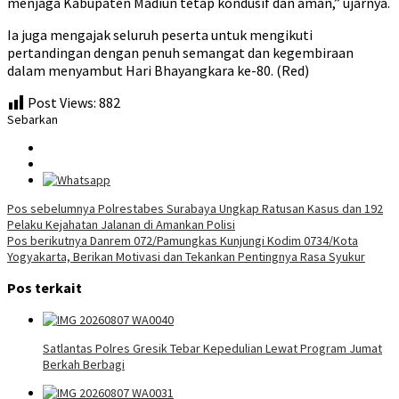
menjaga Kabupaten Madiun tetap kondusif dan aman,” ujarnya.
Ia juga mengajak seluruh peserta untuk mengikuti
pertandingan dengan penuh semangat dan kegembiraan
dalam menyambut Hari Bhayangkara ke-80. (Red)
Post Views:
882
Sebarkan
Navigasi
Pos sebelumnya
Polrestabes Surabaya Ungkap Ratusan Kasus dan 192
Pelaku Kejahatan Jalanan di Amankan Polisi
pos
Pos berikutnya
Danrem 072/Pamungkas Kunjungi Kodim 0734/Kota
Yogyakarta, Berikan Motivasi dan Tekankan Pentingnya Rasa Syukur
Pos terkait
Satlantas Polres Gresik Tebar Kepedulian Lewat Program Jumat
Berkah Berbagi