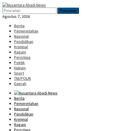
Loncat
Menu
ke
Mobile
Pencarian
konten
Agustus 7, 2026
Berita
Pemerintahan
Nasional
Pendidikan
Kriminal
Ragam
Peristiwa
Politik
Hukum
Sport
TNI/POLRI
Daerah
Berita
Pemerintahan
Nasional
Pendidikan
Kriminal
Ragam
Peristiwa