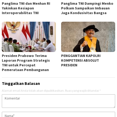
Panglima TNI dan Menhan RI
Panglima TNI Dampingi Menko
Yakinkan Kesiapan
Polkam Sampaikan Imbauan
Interoperabilitas TNI
Jaga Kondusivitas Bangsa
Presiden Prabowo Terima
PENGGANTIAN KAPOLRI
Laporan Program Strategis
KOMPETENSI ABSOLUT
TNI untuk Percepat
PRESIDEN
Pemerataan Pembangunan
Tinggalkan Balasan
Alamat email Anda tidak akan dipublikasikan.
Ruas yang wajib ditandai
*