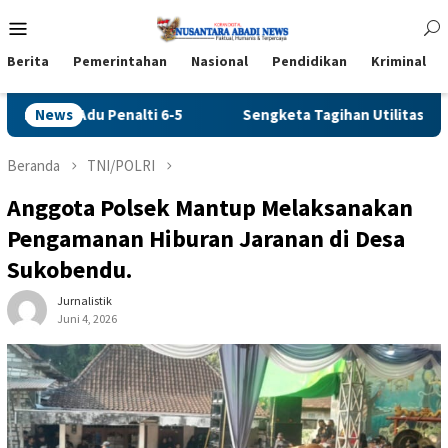
Loncat
Menu
ke
Mobile
konten
Berita
Pemerintahan
Nasional
Pendidikan
Kriminal
News
Sengketa Tagihan Utilitas Apartemen Puncak Bukit Golf Su
Beranda
TNI/POLRI
Anggota Polsek Mantup Melaksanakan
Pengamanan Hiburan Jaranan di Desa
Sukobendu.
Jurnalistik
Juni 4, 2026