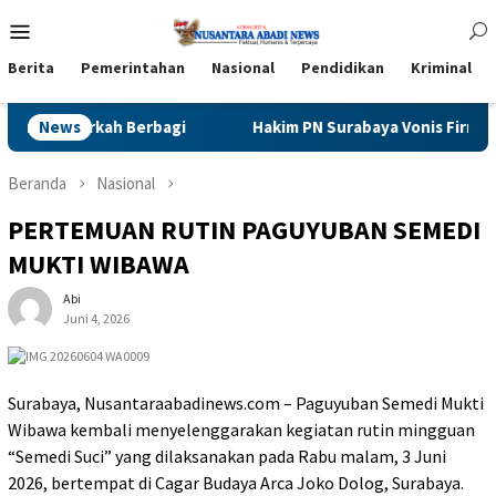
Loncat
Menu
ke
Mobile
konten
Berita
Pemerintahan
Nasional
Pendidikan
Kriminal
h Berbagi
News
Hakim PN Surabaya Vonis Firrizki Rahmatullah 
Beranda
Nasional
PERTEMUAN RUTIN PAGUYUBAN SEMEDI
MUKTI WIBAWA
Abi
Juni 4, 2026
Surabaya, Nusantaraabadinews.com – Paguyuban Semedi Mukti
Wibawa kembali menyelenggarakan kegiatan rutin mingguan
“Semedi Suci” yang dilaksanakan pada Rabu malam, 3 Juni
2026, bertempat di Cagar Budaya Arca Joko Dolog, Surabaya.