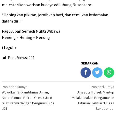
melestarikan warisan budaya adiluhung Nusantara.
“Heningkan pikiran, jernihkan hati, dan temukan kedamaian
dalam diri.”
Paguyuban Semedi Mukti Wibawa
Heneng – Hening – Henung
(Teguh)
Post Views:
901
SEBARKAN
Navigasi
Pos sebelumnya
Pos berikutnya
Wujudkan Sitkamtibmas Aman,
Anggota Polsek Mantup
pos
Kasat Binmas Polres Gresik Jalin
Melaksanakan Pengamanan
Silaturahmi dengan Pengurus DPD
Hiburan Elektun di Desa
LDII
Sukobendu.