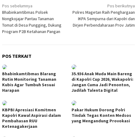
Navigasi
Pos sebelumnya
Pos berikutnya
Bhabinkamtibmas Polsek
Polres Magetan Raih Penghargaan
pos
Nongkojajar Pantau Tanaman
IKPA Sempurna dari Kapolri dan
Tomat di Desa Pungging, Dukung
Dirjen Perbendaharaan Prov Jatim
Program P2B Ketahanan Pangan
POS TERKAIT
Bhabinkamtibmas Blarang
35.936 Anak Muda Main Bareng
Rutin Monitoring Tanaman
di Kapolri Cup 2026, Wakapolri:
Kubis Agar Tumbuh Sesuai
Jangan Cuma Jadi Penonton,
Harapan
Jadilah Talenta Digital
KBPBI Apresiasi Komitmen
Pakar Hukum Dorong Polri
Kapolri Kawal Aspirasi dalam
Tindak Tegas Konten Medsos
Pembahasan RUU
yang Mengandung Provokasi
Ketenagakerjaan