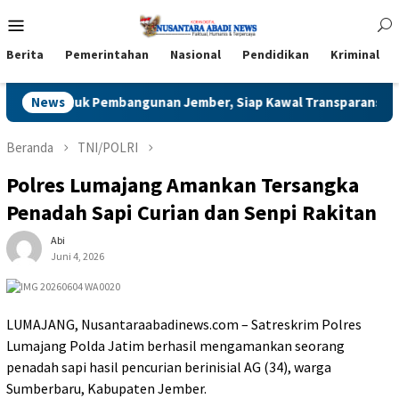
Loncat
Menu
ke
Mobile
konten
Berita
Pemerintahan
Nasional
Pendidikan
Kriminal
aransinya
News
Bukan Sekedar LOP, 200 lebih Peserta Banjiri 
Beranda
TNI/POLRI
Polres Lumajang Amankan Tersangka
Penadah Sapi Curian dan Senpi Rakitan
Abi
Juni 4, 2026
LUMAJANG, Nusantaraabadinews.com – Satreskrim Polres
Lumajang Polda Jatim berhasil mengamankan seorang
penadah sapi hasil pencurian berinisial AG (34), warga
Sumberbaru, Kabupaten Jember.