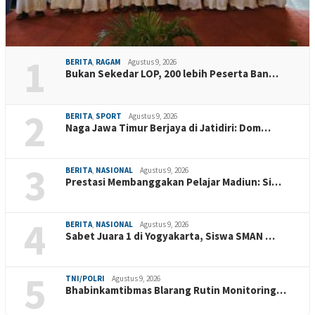
1
BERITA
,
RAGAM
Agustus 9, 2026
Bukan Sekedar LOP, 200 lebih Peserta Ban…
2
BERITA
,
SPORT
Agustus 9, 2026
Naga Jawa Timur Berjaya di Jatidiri: Dom…
3
BERITA
,
NASIONAL
Agustus 9, 2026
Prestasi Membanggakan Pelajar Madiun: Si…
4
BERITA
,
NASIONAL
Agustus 9, 2026
Sabet Juara 1 di Yogyakarta, Siswa SMAN …
5
TNI/POLRI
Agustus 9, 2026
Bhabinkamtibmas Blarang Rutin Monitoring…