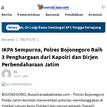
Loncat
Menu
ke
Mobile
konten
Berita
Pemerintahan
Nasional
Pendidikan
Kriminal
gi Bawa Semangat AFC hingga Ketapang
News
Naga Jawa Timur Be
Beranda
TNI/POLRI
IKPA Sempurna, Polres Bojonegoro Raih
3 Penghargaan dari Kapolri dan Dirjen
Perbendaharaan Jatim
Abi
Juni 5, 2026
BOJONEGORO, Nusantaraabadinews.com – Polres Bojonegoro
Polda Jatim kembali menorehkan prestasi membanggakan di
tingkat satuan kerja (Satker) dan satuan wilayah (Satwil)