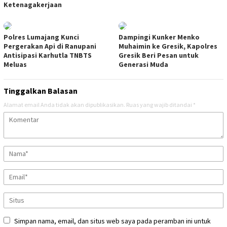
Ketenagakerjaan
Polres Lumajang Kunci
Dampingi Kunker Menko
Pergerakan Api di Ranupani
Muhaimin ke Gresik, Kapolres
Antisipasi Karhutla TNBTS
Gresik Beri Pesan untuk
Meluas
Generasi Muda
Tinggalkan Balasan
Alamat email Anda tidak akan dipublikasikan.
Ruas yang wajib ditandai
*
Simpan nama, email, dan situs web saya pada peramban ini untuk