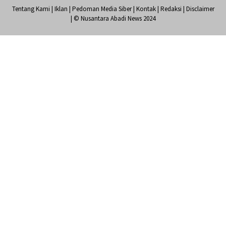
Tentang Kami
|
Iklan
|
Pedoman Media Siber
|
Kontak
|
Redaksi
|
Disclaimer
| © Nusantara Abadi News 2024