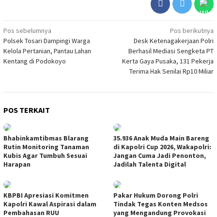
Navigasi
Pos sebelumnya
Pos berikutnya
Polsek Tosari Dampingi Warga
Desk Ketenagakerjaan Polri
pos
Kelola Pertanian, Pantau Lahan
Berhasil Mediasi Sengketa PT
Kentang di Podokoyo
Kerta Gaya Pusaka, 131 Pekerja
Terima Hak Senilai Rp10 Miliar
POS TERKAIT
Bhabinkamtibmas Blarang
35.936 Anak Muda Main Bareng
Rutin Monitoring Tanaman
di Kapolri Cup 2026, Wakapolri:
Kubis Agar Tumbuh Sesuai
Jangan Cuma Jadi Penonton,
Harapan
Jadilah Talenta Digital
KBPBI Apresiasi Komitmen
Pakar Hukum Dorong Polri
Kapolri Kawal Aspirasi dalam
Tindak Tegas Konten Medsos
Pembahasan RUU
yang Mengandung Provokasi