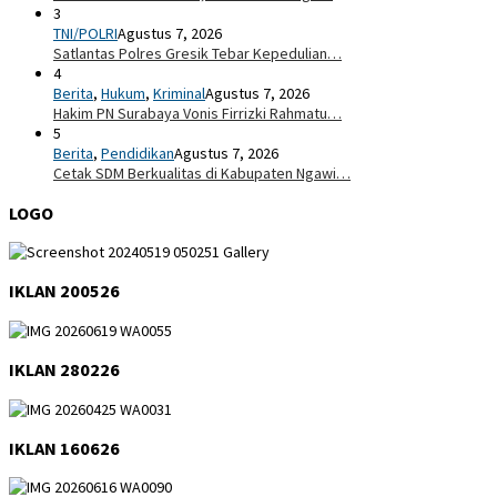
3
TNI/POLRI
Agustus 7, 2026
Satlantas Polres Gresik Tebar Kepedulian…
4
Berita
,
Hukum
,
Kriminal
Agustus 7, 2026
Hakim PN Surabaya Vonis Firrizki Rahmatu…
5
Berita
,
Pendidikan
Agustus 7, 2026
Cetak SDM Berkualitas di Kabupaten Ngawi…
LOGO
IKLAN 200526
IKLAN 280226
IKLAN 160626