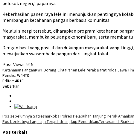
pelosok negeri,” paparnya.
Keberhasilan panen raya lele ini menunjukkan pentingnya kola
membangun ketahanan pangan berbasis komunitas.
Melalui sinergi tersebut, diharapkan program ketahanan pang
masyarakat, membuka peluang ekonomi baru, serta membantu p
Dengan hasil yang positif dan dukungan masyarakat yang tingg
mewujudkan swasembada pangan dari tingkat lokal.
Post Views:
915
Ketahanan Pangan
KWT Dorang Cinta
Panen Lele
Perak Barat
Polda Jawa Tim
Penulis: W4NT0
Editor: 4R1F
Sebarkan
Navigasi
Pos sebelumnya
Satresnarkoba Polres Pelabuhan Tanjung Perak Amankan 
Pos berikutnya
Lagi-Lagi Terjadi di Lingkup Pendidikan,Terkesan di Biark
pos
Pos terkait