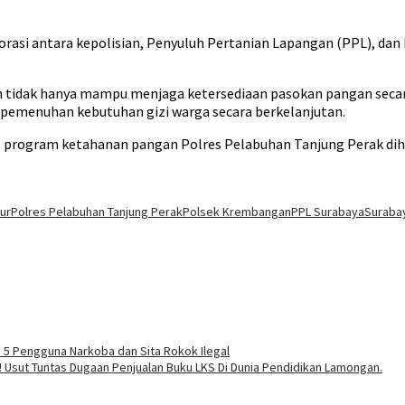
borasi antara kepolisian, Penyuluh Pertanian Lapangan (PPL), d
an tidak hanya mampu menjaga ketersediaan pasokan pangan secar
emenuhan kebutuhan gizi warga secara berkelanjutan.
i, program ketahanan pangan Polres Pelabuhan Tanjung Perak dih
ur
Polres Pelabuhan Tanjung Perak
Polsek Krembangan
PPL Surabaya
Suraba
5 Pengguna Narkoba dan Sita Rokok Ilegal
an! Usut Tuntas Dugaan Penjualan Buku LKS Di Dunia Pendidikan Lamongan.