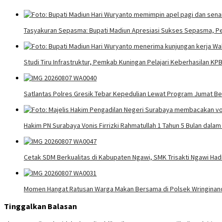
Tasyakuran Sepasma: Bupati Madiun Apresiasi Sukses Sepasma, P
Studi Tiru Infrastruktur, Pemkab Kuningan Pelajari Keberhasilan K
Satlantas Polres Gresik Tebar Kepedulian Lewat Program Jumat Be
Hakim PN Surabaya Vonis Firrizki Rahmatullah 1 Tahun 5 Bulan dala
Cetak SDM Berkualitas di Kabupaten Ngawi, SMK Trisakti Ngawi Had
Momen Hangat Ratusan Warga Makan Bersama di Polsek Wringinano
Tinggalkan Balasan