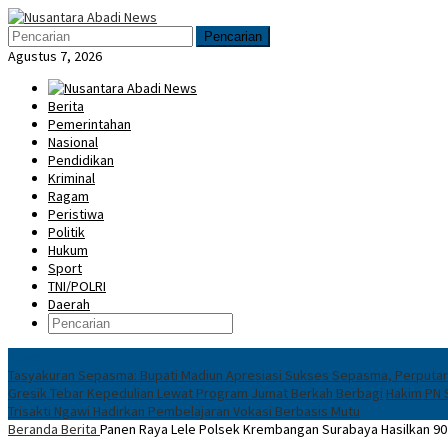
Loncat
Menu
ke
Mobile
Pencarian
konten
Agustus 7, 2026
Berita
Pemerintahan
Nasional
Pendidikan
Kriminal
Ragam
Peristiwa
Politik
Hukum
Sport
TNI/POLRI
Daerah
News
Tasyakuran Sepasma: Bupati Madiun Apresiasi Sukses Sepasma, Perputa
Gresik Tebar Kepedulian Lewat Program Jumat Berkah Berbagi
Hakim PN S
Trisakti Ngawi Hadirkan Pembelajaran Vokasi Berbasis Mutu
Beranda
Berita
Panen Raya Lele Polsek Krembangan Surabaya Hasilkan 90