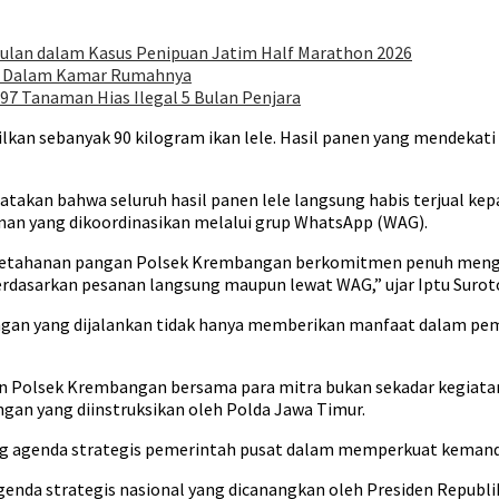
Bulan dalam Kasus Penipuan Jatim Half Marathon 2026
di Dalam Kamar Rumahnya
97 Tanaman Hias Ilegal 5 Bulan Penjara
an sebanyak 90 kilogram ikan lele. Hasil panen yang mendekati s
takan bahwa seluruh hasil panen lele langsung habis terjual kep
nan yang dikoordinasikan melalui grup WhatsApp (WAG).
ketahanan pangan Polsek Krembangan berkomitmen penuh mengawal
berdasarkan pesanan langsung maupun lewat WAG,” ujar Iptu Surot
ngan yang dijalankan tidak hanya memberikan manfaat dalam p
ukan Polsek Krembangan bersama para mitra bukan sekadar kegia
an yang diinstruksikan oleh Polda Jawa Timur.
kung agenda strategis pemerintah pusat dalam memperkuat kemand
 agenda strategis nasional yang dicanangkan oleh Presiden Repu