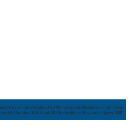
ningan Pelajari Keberhasilan KPBU APJ Kabupaten Madiun
Satlantas Polres
atim Half Marathon 2026
Cetak SDM Berkualitas di Kabupaten Ngawi, SMK