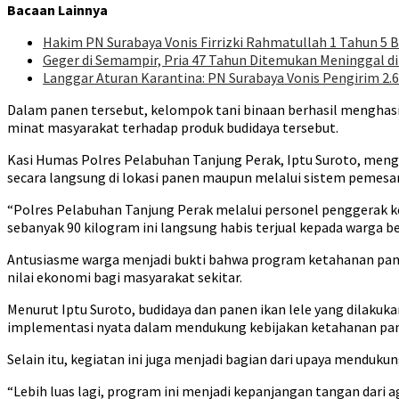
Bacaan Lainnya
Hakim PN Surabaya Vonis Firrizki Rahmatullah 1 Tahun 5 
Geger di Semampir, Pria 47 Tahun Ditemukan Meninggal 
Langgar Aturan Karantina: PN Surabaya Vonis Pengirim 2.6
Dalam panen tersebut, kelompok tani binaan berhasil menghasilk
minat masyarakat terhadap produk budidaya tersebut.
Kasi Humas Polres Pelabuhan Tanjung Perak, Iptu Suroto, menga
secara langsung di lokasi panen maupun melalui sistem pemesa
“Polres Pelabuhan Tanjung Perak melalui personel penggerak 
sebanyak 90 kilogram ini langsung habis terjual kepada warga 
Antusiasme warga menjadi bukti bahwa program ketahanan pa
nilai ekonomi bagi masyarakat sekitar.
Menurut Iptu Suroto, budidaya dan panen ikan lele yang dilak
implementasi nyata dalam mendukung kebijakan ketahanan pang
Selain itu, kegiatan ini juga menjadi bagian dari upaya mendu
“Lebih luas lagi, program ini menjadi kepanjangan tangan dari