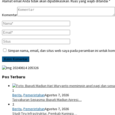
Alamat email Anda tidak akan dipublikasikan.
Ruas yang wajib ditandai
*
Komentar
Simpan nama, email, dan situs web saya pada peramban ini untuk kom
Pos Terbaru
1
Berita
,
Pemerintahan
Agustus 7, 2026
Tasyakuran Sepasma: Bupati Madiun Apresi…
2
Berita
,
Pemerintahan
Agustus 7, 2026
Studi Tiru Infrastruktur, Pemkab Kuninga…