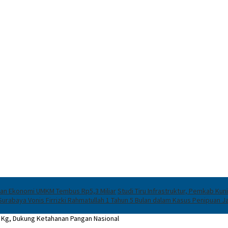
ran Ekonomi UMKM Tembus Rp5,3 Miliar
Studi Tiru Infrastruktur, Pemkab Ku
urabaya Vonis Firrizki Rahmatullah 1 Tahun 5 Bulan dalam Kasus Penipuan J
 Kg, Dukung Ketahanan Pangan Nasional