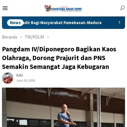
Loncat
Menu
ke
Mobile
konten
 Masyarakat Pamekasan-Madura
News
Tekan Aksi Curat, Curas da
Beranda
TNI/POLRI
Pangdam IV/Diponegoro Bagikan Kaos
Olahraga, Dorong Prajurit dan PNS
Semakin Semangat Jaga Kebugaran
YUDI
Juni 19, 2026