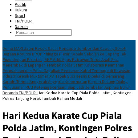
Politik
Hukum
Sport
TNI/POLRI
Daerah
News
Demo MAKI Jatim Besok Sasar Pendopo Jember dan Cabdin, Soroti
Dugaan Korupsi BPOPP hingga Plesir Kepala Sekolah ke Jepang
Tak
Puas dengan Prestasi, AKP Adik Agus Putrawan Terus Asah Skill
Menembak di Lapangan Tembak Polda Jatim
Kolaborasi Keamanan
Perusahaan dan Polisi Gagalkan Pencurian Kabel Tembaga di Kawasan
Industri Gresik
Muktamar XVI Tapak Suci Resmi Dibuka di Semarang,
Kapolri Terima Anugerah Anggota Kehormatan
Kapolri Dukung Dialog
Penyusunan RUU Ketenagakerjaan, Siap Jadi Jembatan Aspirasi Buruh
Beranda
TNI/POLRI
Hari Kedua Karate Cup Piala Polda Jatim, Kontingen
Polres Tanjung Perak Tambah Raihan Medali
Hari Kedua Karate Cup Piala
Polda Jatim, Kontingen Polres