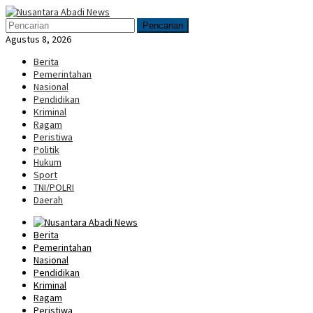
Loncat
Menu
ke
Mobile
Pencarian
konten
Agustus 8, 2026
Berita
Pemerintahan
Nasional
Pendidikan
Kriminal
Ragam
Peristiwa
Politik
Hukum
Sport
TNI/POLRI
Daerah
Berita
Pemerintahan
Nasional
Pendidikan
Kriminal
Ragam
Peristiwa