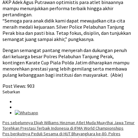
AKP Adek Agus Putrawan optimistis para atlet binaannya
mampu menunjukkan performa terbaik hingga akhir
pertandingan.
“Semoga para anak didik kami dapat mewujudkan cita-cita
meraih medali kejuaraan. Silver Police Pelabuhan Tanjung
Perak bisa dan pasti bisa. Tetap fokus, disiplin, dan tunjukkan
semangat juang sampai akhir,” pungkasnya.
Dengan semangat pantang menyerah dan dukungan penuh
dari keluarga besar Polres Pelabuhan Tanjung Perak,
kontingen Karate Cup Piala Polda Jatim diharapkan mampu
menorehkan prestasi yang lebih gemilang serta membawa
pulang kebanggaan bagi institusi dan masyarakat. (Abie)
Post Views:
903
Sebarkan
Navigasi
Pos sebelumnya
Elijah Williams Hinzman Atlet Muda Muaythai Jawa Timur
Torehkan Prestasi Terbaik Indonesia di IFMA World Championships
pos
Pos berikutnya
Peduli Sesama di HUT Bhayangkara ke-80, Polres