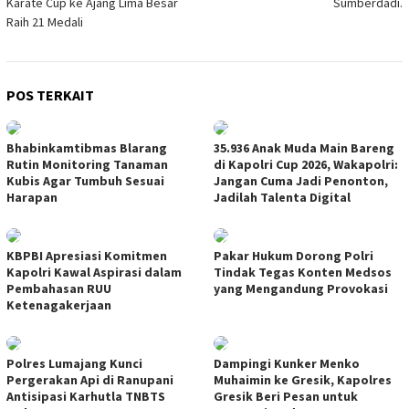
Karate Cup ke Ajang Lima Besar
Sumberdadi.
Raih 21 Medali
POS TERKAIT
Bhabinkamtibmas Blarang
35.936 Anak Muda Main Bareng
Rutin Monitoring Tanaman
di Kapolri Cup 2026, Wakapolri:
Kubis Agar Tumbuh Sesuai
Jangan Cuma Jadi Penonton,
Harapan
Jadilah Talenta Digital
KBPBI Apresiasi Komitmen
Pakar Hukum Dorong Polri
Kapolri Kawal Aspirasi dalam
Tindak Tegas Konten Medsos
Pembahasan RUU
yang Mengandung Provokasi
Ketenagakerjaan
Polres Lumajang Kunci
Dampingi Kunker Menko
Pergerakan Api di Ranupani
Muhaimin ke Gresik, Kapolres
Antisipasi Karhutla TNBTS
Gresik Beri Pesan untuk