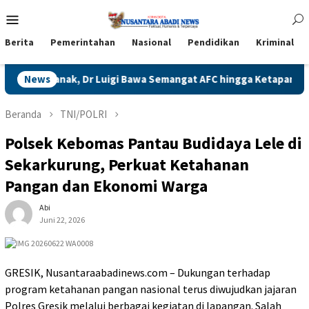
Loncat
Menu
ke
Mobile
konten
Berita
Pemerintahan
Nasional
Pendidikan
Kriminal
ontianak, Dr Luigi Bawa Semangat AFC hingga Ketapang
News
Nag
Beranda
TNI/POLRI
Polsek Kebomas Pantau Budidaya Lele di
Sekarkurung, Perkuat Ketahanan
Pangan dan Ekonomi Warga
Abi
Juni 22, 2026
GRESIK, Nusantaraabadinews.com – Dukungan terhadap
program ketahanan pangan nasional terus diwujudkan jajaran
Polres Gresik melalui berbagai kegiatan di lapangan. Salah