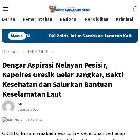
Loncat
Menu
ke
Mobile
konten
Berita
Pemerintahan
Nasional
Pendidikan
Kriminal
DEN
News
DVI Polda Jatim Serahkan Jenazah Kelima Korban KM M
Beranda
TNI/POLRI
Dengar Aspirasi Nelayan Pesisir,
Kapolres Gresik Gelar Jangkar, Bakti
Kesehatan dan Salurkan Bantuan
Keselamatan Laut
Abi
Juni 23, 2026
GRESIK, Nusantaraabadinews.com – Kepedulian terhadap