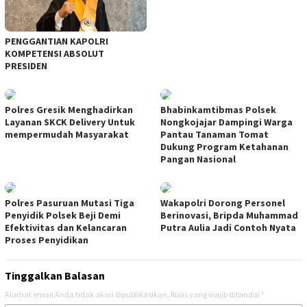
PENGGANTIAN KAPOLRI
KOMPETENSI ABSOLUT
PRESIDEN
Polres Gresik Menghadirkan
Bhabinkamtibmas Polsek
Layanan SKCK Delivery Untuk
Nongkojajar Dampingi Warga
mempermudah Masyarakat
Pantau Tanaman Tomat
Dukung Program Ketahanan
Pangan Nasional
Polres Pasuruan Mutasi Tiga
Wakapolri Dorong Personel
Penyidik Polsek Beji Demi
Berinovasi, Bripda Muhammad
Efektivitas dan Kelancaran
Putra Aulia Jadi Contoh Nyata
Proses Penyidikan
Tinggalkan Balasan
Alamat email Anda tidak akan dipublikasikan.
Ruas yang wajib ditandai
*