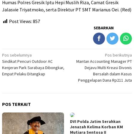
Humas Polres Gresik Iptu Hepi Muslih Riza, Camat Gresik
Jalasvie Triyatmoko, serta Direktur PT SMT Marianus Oei. (Red)
Post Views:
857
SEBARKAN
Navigasi
Pos sebelumnya
Pos berikutnya
Sindikat Pencuri Outdoor AC
Mantan Accounting Manager PT
pos
Kenjeran Park Surabaya Dibongkar,
Dejavu Multi Kreasi Divonis
Empat Pelaku Ditangkap
Bersalah dalam Kasus
Penggelapan Dana Rp211 Juta
POS TERKAIT
DVI Polda Jatim Serahkan
Jenazah Kelima Korban KM
Mutiara Sentosa II