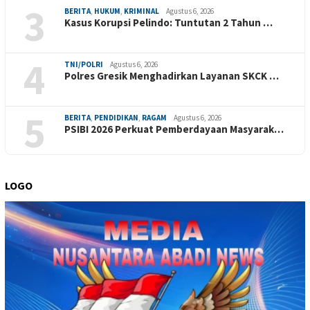
3
BERITA
,
HUKUM
,
KRIMINAL
Agustus 6, 2026
Kasus Korupsi Pelindo: Tuntutan 2 Tahun …
4
TNI/POLRI
Agustus 6, 2026
Polres Gresik Menghadirkan Layanan SKCK …
5
BERITA
,
PENDIDIKAN
,
RAGAM
Agustus 6, 2026
PSIBI 2026 Perkuat Pemberdayaan Masyarak…
LOGO