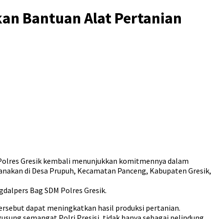
kan Bantuan Alat Pertanian
) Polres Gresik kembali menunjukkan komitmennya dalam
sanakan di Desa Prupuh, Kecamatan Panceng, Kabupaten Gresik,
agdalpers Bag SDM Polres Gresik.
ersebut dapat meningkatkan hasil produksi pertanian.
sung semangat Polri Presisi, tidak hanya sebagai pelindung,