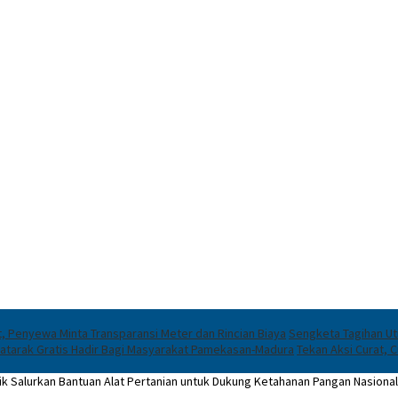
t, Penyewa Minta Transparansi Meter dan Rincian Biaya
Sengketa Tagihan Ut
 Katarak Gratis Hadir Bagi Masyarakat Pamekasan-Madura
Tekan Aksi Curat, C
ik Salurkan Bantuan Alat Pertanian untuk Dukung Ketahanan Pangan Nasional