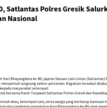
 Satlantas Polres Gresik Salur
n Nasional
Hari Bhayangkara ke-80, jajaran Satuan Lalu Lintas (Satlantas
g menyentuh langsung sektor pertanian. Kegiatan tersebut dilak
 kepada masyarakat setempat.
resik bersama Kanit Turjawali Satlantas Polres Gresik dan Kasubb
intah desa, kelompok tani, serta warga yang berharap bantuan t
ian dari rangkaian peringatan Hari Bhayangkara ke-80 yang mengu