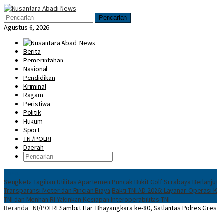
Loncat
Menu
ke
Mobile
Pencarian
konten
Agustus 6, 2026
Berita
Pemerintahan
Nasional
Pendidikan
Kriminal
Ragam
Peristiwa
Politik
Hukum
Sport
TNI/POLRI
Daerah
News
Sengketa Tagihan Utilitas Apartemen Puncak Bukit Golf Surabaya Berlanju
Transparansi Meter dan Rincian Biaya
Bakti TNI AD 2026: Layanan Operasi
TNI dan Menhan RI Yakinkan Kesiapan Interoperabilitas TNI
Beranda
TNI/POLRI
Sambut Hari Bhayangkara ke-80, Satlantas Polres Gres