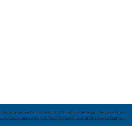
ilitas Apartemen Puncak Bukit Golf Surabaya Berlanjut, Penyewa Minta
uras dan Curanmor, Polsek Tarik Perkuat Patroli di Titik Rawan
Panglima