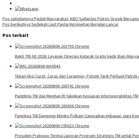
Navigasi
Pos sebelumnya
Peduli Masyarakat, KBO Satlantas Polres Gresik Bersama
Pos berikutnya
Sedekah Laut Pantai Ngrenehan Berjalan Lancar
pos
Pos terkait
Bakti TNI AD 2026: Layanan Operasi Katarak Gratis Hadir Bagi Mas
Tekan Aksi Curat, Curas dan Curanmor, Polsek Tarik Perkuat Patroli 
Panglima TNI dan Menhan RI Yakinkan Kesiapan Interoperabilitas TNI
Panglima TNI Dampingi Menko Polkam Sampaikan Imbauan Jaga Kon
Presiden Prabowo Terima Laporan Program Strategis TNI untuk 