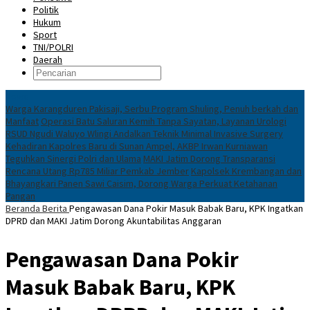
Politik
Hukum
Sport
TNI/POLRI
Daerah
News
Warga Karangduren Pakisaji, Serbu Program Shuling, Penuh berkah dan
Manfaat
Operasi Batu Saluran Kemih Tanpa Sayatan, Layanan Urologi
RSUD Ngudi Waluyo Wlingi Andalkan Teknik Minimal Invasive Surgery
Kehadiran Kapolres Baru di Sunan Ampel, AKBP Irwan Kurniawan
Teguhkan Sinergi Polri dan Ulama
MAKI Jatim Dorong Transparansi
Rencana Utang Rp785 Miliar Pemkab Jember
Kapolsek Krembangan dan
Bhayangkari Panen Sawi Caisim, Dorong Warga Perkuat Ketahanan
Pangan
Beranda
Berita
Pengawasan Dana Pokir Masuk Babak Baru, KPK Ingatkan
DPRD dan MAKI Jatim Dorong Akuntabilitas Anggaran
Pengawasan Dana Pokir
Masuk Babak Baru, KPK