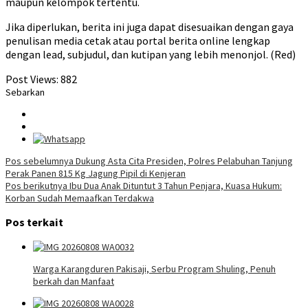
maupun kelompok tertentu.
Jika diperlukan, berita ini juga dapat disesuaikan dengan gaya
penulisan media cetak atau portal berita online lengkap
dengan lead, subjudul, dan kutipan yang lebih menonjol. (Red)
Post Views:
882
Sebarkan
Navigasi
Pos sebelumnya
Dukung Asta Cita Presiden, Polres Pelabuhan Tanjung
Perak Panen 815 Kg Jagung Pipil di Kenjeran
pos
Pos berikutnya
Ibu Dua Anak Dituntut 3 Tahun Penjara, Kuasa Hukum:
Korban Sudah Memaafkan Terdakwa
Pos terkait
Warga Karangduren Pakisaji, Serbu Program Shuling, Penuh
berkah dan Manfaat