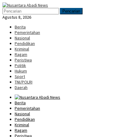
Loncat
Menu
ke
Mobile
Pencarian
konten
Agustus 8, 2026
Berita
Pemerintahan
Nasional
Pendidikan
Kriminal
Ragam
Peristiwa
Politik
Hukum
Sport
TNI/POLRI
Daerah
Berita
Pemerintahan
Nasional
Pendidikan
Kriminal
Ragam
Peristiwa