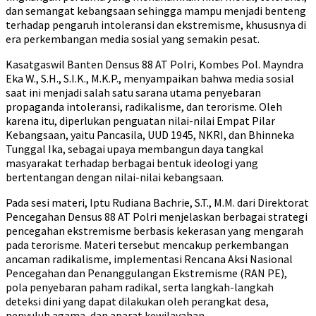
dan semangat kebangsaan sehingga mampu menjadi benteng
terhadap pengaruh intoleransi dan ekstremisme, khususnya di
era perkembangan media sosial yang semakin pesat.
Kasatgaswil Banten Densus 88 AT Polri, Kombes Pol. Mayndra
Eka W., S.H., S.I.K., M.K.P., menyampaikan bahwa media sosial
saat ini menjadi salah satu sarana utama penyebaran
propaganda intoleransi, radikalisme, dan terorisme. Oleh
karena itu, diperlukan penguatan nilai-nilai Empat Pilar
Kebangsaan, yaitu Pancasila, UUD 1945, NKRI, dan Bhinneka
Tunggal Ika, sebagai upaya membangun daya tangkal
masyarakat terhadap berbagai bentuk ideologi yang
bertentangan dengan nilai-nilai kebangsaan.
Pada sesi materi, Iptu Rudiana Bachrie, S.T., M.M. dari Direktorat
Pencegahan Densus 88 AT Polri menjelaskan berbagai strategi
pencegahan ekstremisme berbasis kekerasan yang mengarah
pada terorisme. Materi tersebut mencakup perkembangan
ancaman radikalisme, implementasi Rencana Aksi Nasional
Pencegahan dan Penanggulangan Ekstremisme (RAN PE),
pola penyebaran paham radikal, serta langkah-langkah
deteksi dini yang dapat dilakukan oleh perangkat desa,
penyuluh agama, dan aparat kewilayahan.