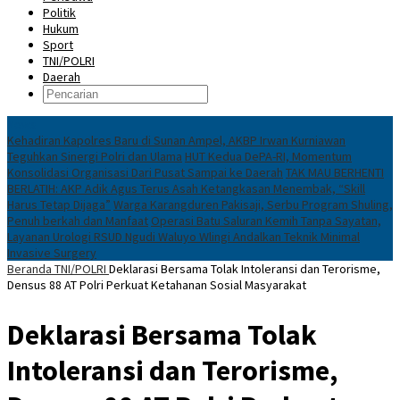
Politik
Hukum
Sport
TNI/POLRI
Daerah
News
Kehadiran Kapolres Baru di Sunan Ampel, AKBP Irwan Kurniawan
Teguhkan Sinergi Polri dan Ulama
HUT Kedua DePA-RI, Momentum
Konsolidasi Organisasi Dari Pusat Sampai ke Daerah
TAK MAU BERHENTI
BERLATIH: AKP Adik Agus Terus Asah Ketangkasan Menembak, “Skill
Harus Tetap Dijaga”
Warga Karangduren Pakisaji, Serbu Program Shuling,
Penuh berkah dan Manfaat
Operasi Batu Saluran Kemih Tanpa Sayatan,
Layanan Urologi RSUD Ngudi Waluyo Wlingi Andalkan Teknik Minimal
Invasive Surgery
Beranda
TNI/POLRI
Deklarasi Bersama Tolak Intoleransi dan Terorisme,
Densus 88 AT Polri Perkuat Ketahanan Sosial Masyarakat
Deklarasi Bersama Tolak
Intoleransi dan Terorisme,