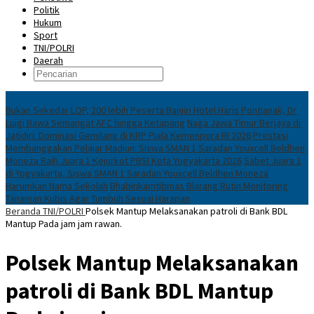
Politik
Hukum
Sport
TNI/POLRI
Daerah
News
Bukan Sekedar LOP, 200 lebih Peserta Banjiri Hotel Haris Pontianak, Dr
Luigi Bawa Semangat AFC hingga Ketapang
Naga Jawa Timur Berjaya di
Jatidiri: Dominasi Gemilang di KRP Piala Kemenpora RI 2026
Prestasi
Membanggakan Pelajar Madiun: Siswa SMAN 1 Saradan Youxcell Beldhen
Moneza Raih Juara 1 Kejurkot PBSI Kota Yogyakarta 2026
Sabet Juara 1
di Yogyakarta, Siswa SMAN 1 Saradan Youxcell Beldhen Moneza
Harumkan Nama Sekolah
Bhabinkamtibmas Blarang Rutin Monitoring
Tanaman Kubis Agar Tumbuh Sesuai Harapan
Beranda
TNI/POLRI
Polsek Mantup Melaksanakan patroli di Bank BDL
Mantup Pada jam jam rawan.
Polsek Mantup Melaksanakan
patroli di Bank BDL Mantup