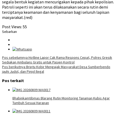
segala bentuk kegiatan mencurigakan kepada pihak kepolisian.
Patroli seperti ini akan terus dilaksanakan secara rutin demi
terciptanya keamanan dan kenyamanan bagi seluruh lapisan
masyarakat.(red)
Post Views:
55
Sebarkan
Navigasi
Pos sebelumnya
Hotline Lapor Cak Rama Respons Cepat, Polres Gresik
Sediakan Ambulans Gratis untuk Pasien Kontrol
pos
Pos berikutnya
Briptu Kobir Mengajak Masyarakat Desa Sumberbendo
jauhi Judol, dan Pinjol Ilegal
Pos terkait
Bhabinkamtibmas Blarang Rutin Monitoring Tanaman Kubis Agar
Tumbuh Sesuai Harapan