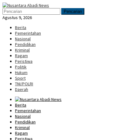
Loncat
Menu
ke
Mobile
Pencarian
konten
Agustus 9, 2026
Berita
Pemerintahan
Nasional
Pendidikan
Kriminal
Ragam
Peristiwa
Politik
Hukum
Sport
TNI/POLRI
Daerah
Berita
Pemerintahan
Nasional
Pendidikan
Kriminal
Ragam
Peristiwa