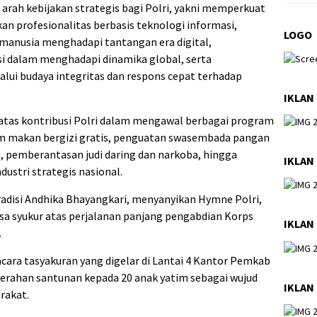
arah kebijakan strategis bagi Polri, yakni memperkuat
n profesionalitas berbasis teknologi informasi,
LOGO
manusia menghadapi tantangan era digital,
si dalam menghadapi dinamika global, serta
alui budaya integritas dan respons cepat terhadap
IKLAN
 atas kontribusi Polri dalam mengawal berbagai program
ram makan bergizi gratis, penguatan swasembada pangan
n, pemberantasan judi daring dan narkoba, hingga
IKLAN
dustri strategis nasional.
radisi Andhika Bhayangkari, menyanyikan Hymne Polri,
sa syukur atas perjalanan panjang pengabdian Korps
IKLAN
.
cara tasyakuran yang digelar di Lantai 4 Kantor Pemkab
yerahan santunan kepada 20 anak yatim sebagai wujud
IKLAN
rakat.