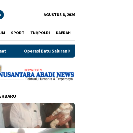
n
AGUSTUS 8, 2026
UM
SPORT
TNI/POLRI
DAERAH
perasi Batu Saluran Kemih Tanpa Sayatan, Layanan Urologi RSUD 
ERBARU