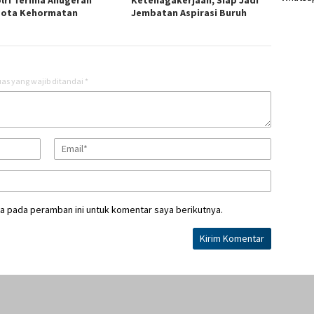
lri Terima Anugerah
Ketenagakerjaan, Siap Jadi
ota Kehormatan
Jembatan Aspirasi Buruh
as yang wajib ditandai
*
a pada peramban ini untuk komentar saya berikutnya.