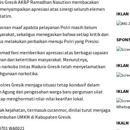
res Gresik AKBP Ramadhan Nasution membacakan
enyampaikan apresiasi atas sinergi seluruh elemen
IKLAN 
Jatim.
nan maaf apabila pelayanan Polri masih belum
rakat, sekaligus menegaskan bahwa setiap kritik dan
SPON
s melakukan perbaikan menuju Polri yang Presisi.
Ahmad Yani memberikan apresiasi atas berbagai capaian
an dan ketertiban masyarakat. Menurutnya,
IKLAN
 narkoba lintas Madura-Gresik telah menyelamatkan
hgunaan narkotika.
olres Gresik menjaga situasi tetap kondusif dalam
IKLAN 
n Agung dan pengesahan warga baru perguruan silat
ap menghormati nilai-nilai kearifan lokal.
dak kejahatan, termasuk curanmor, dinilai turut menjaga
tumbuhan UMKM di Kabupaten Gresik.
IKALN 