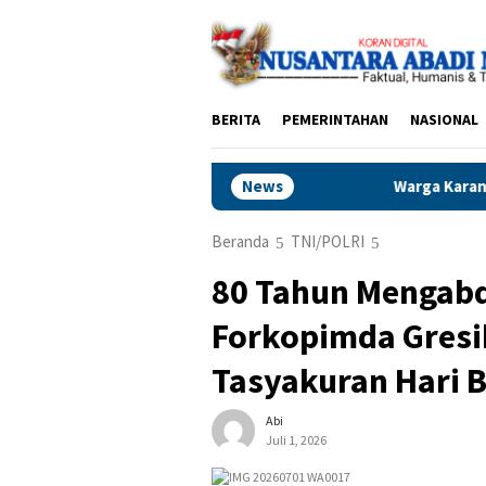
Loncat
ke
konten
BERITA
PEMERINTAHAN
NASIONAL
News
Warga Karangduren Pakis
Beranda
TNI/POLRI
80 Tahun Mengabdi
Forkopimda Gresi
Tasyakuran Hari 
Abi
Juli 1, 2026