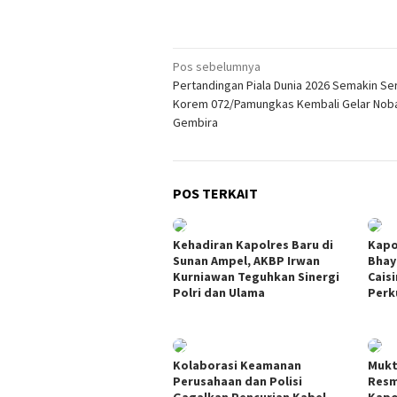
Navigasi
Pos sebelumnya
Pertandingan Piala Dunia 2026 Semakin Se
pos
Korem 072/Pamungkas Kembali Gelar Nob
Gembira
POS TERKAIT
Kehadiran Kapolres Baru di
Kapo
Sunan Ampel, AKBP Irwan
Bhay
Kurniawan Teguhkan Sinergi
Cais
Polri dan Ulama
Perk
Kolaborasi Keamanan
Mukt
Perusahaan dan Polisi
Resm