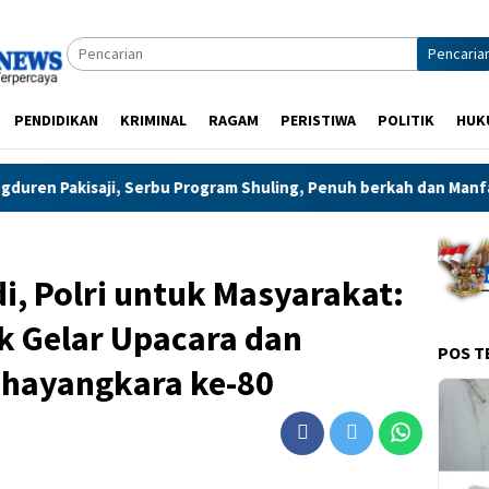
Pencaria
PENDIDIKAN
KRIMINAL
RAGAM
PERISTIWA
POLITIK
HUK
aji, Serbu Program Shuling, Penuh berkah dan Manfaat
O
, Polri untuk Masyarakat:
k Gelar Upacara dan
POS T
Bhayangkara ke-80