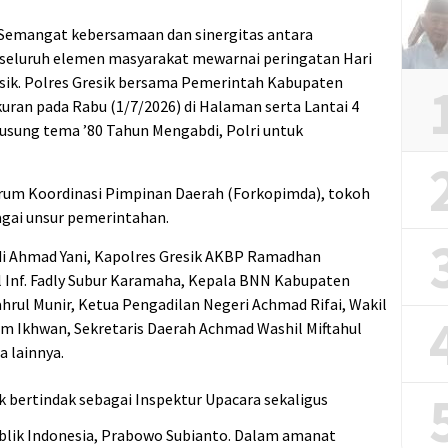
Semangat kebersamaan dan sinergitas antara
a seluruh elemen masyarakat mewarnai peringatan Hari
sik. Polres Gresik bersama Pemerintah Kabupaten
uran pada Rabu (1/7/2026) di Halaman serta Lantai 4
sung tema ’80 Tahun Mengabdi, Polri untuk
Forum Koordinasi Pimpinan Daerah (Forkopimda), tokoh
gai unsur pemerintahan.
ndi Ahmad Yani, Kapolres Gresik AKBP Ramadhan
l Inf. Fadly Subur Karamaha, Kepala BNN Kabupaten
hrul Munir, Ketua Pengadilan Negeri Achmad Rifai, Wakil
 Zam Ikhwan, Sekretaris Daerah Achmad Washil Miftahul
 lainnya.
k bertindak sebagai Inspektur Upacara sekaligus
ik Indonesia, Prabowo Subianto. Dalam amanat