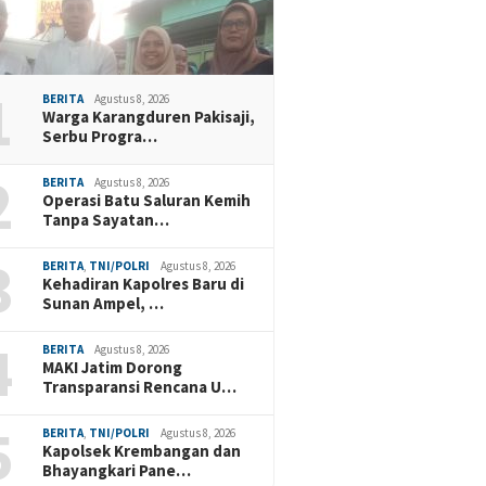
1
BERITA
Agustus 8, 2026
Warga Karangduren Pakisaji,
Serbu Progra…
2
BERITA
Agustus 8, 2026
Operasi Batu Saluran Kemih
Tanpa Sayatan…
3
BERITA
,
TNI/POLRI
Agustus 8, 2026
Kehadiran Kapolres Baru di
Sunan Ampel, …
4
BERITA
Agustus 8, 2026
MAKI Jatim Dorong
Transparansi Rencana U…
5
BERITA
,
TNI/POLRI
Agustus 8, 2026
Kapolsek Krembangan dan
Bhayangkari Pane…