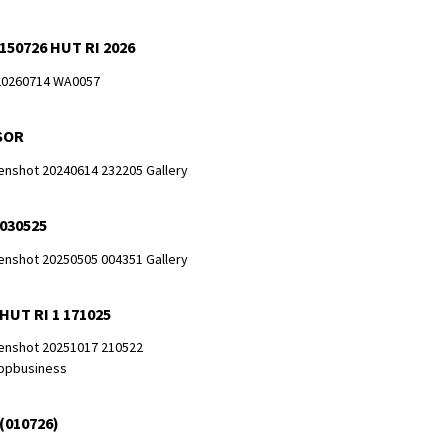
150726 HUT RI 2026
SOR
 030525
HUT RI 1 171025
(010726)