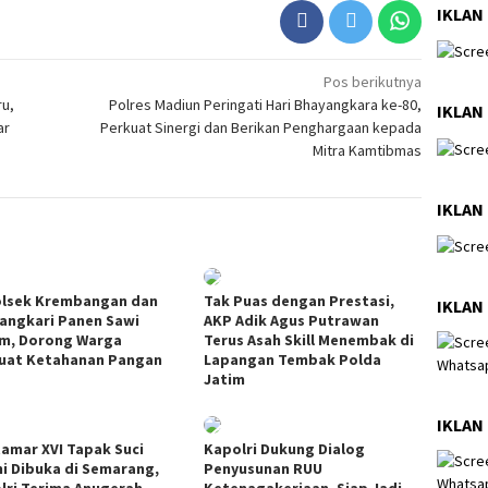
IKLAN 
Pos berikutnya
ru,
Polres Madiun Peringati Hari Bhayangkara ke-80,
IKLAN 
ar
Perkuat Sinergi dan Berikan Penghargaan kepada
Mitra Kamtibmas
IKLAN 
lsek Krembangan dan
Tak Puas dengan Prestasi,
IKLAN
angkari Panen Sawi
AKP Adik Agus Putrawan
im, Dorong Warga
Terus Asah Skill Menembak di
uat Ketahanan Pangan
Lapangan Tembak Polda
Jatim
IKLAN
amar XVI Tapak Suci
Kapolri Dukung Dialog
i Dibuka di Semarang,
Penyusunan RUU