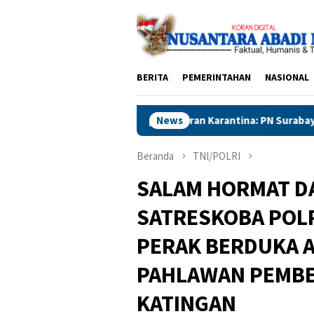
Loncat
ke
konten
BERITA
PEMERINTAHAN
NASIONAL
turan Karantina: PN Surabaya Vonis Pengirim 2.697 Tanaman Hias 
News
Beranda
TNI/POLRI
SALAM HORMAT D
SATRESKOBA POL
PERAK BERDUKA A
PAHLAWAN PEMBE
KATINGAN