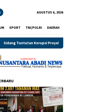
n
AGUSTUS 6, 2026
UM
SPORT
TNI/POLRI
DAERAH
Pengerukan Pelindo Regional 3 Diskors, Berkas 1.000 Halaman B
ERBARU