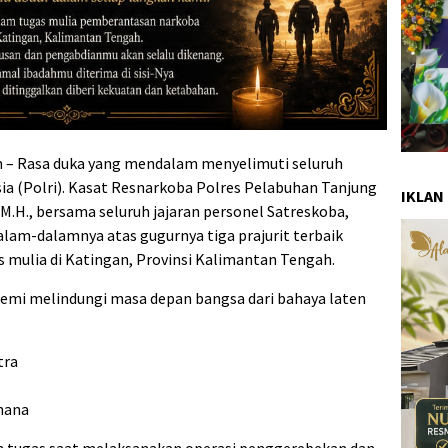
– Rasa duka yang mendalam menyelimuti seluruh
sia (Polri). Kasat Resnarkoba Polres Pelabuhan Tanjung
IKLAN
 M.H., bersama seluruh jajaran personel Satreskoba,
am-dalamnya atas gugurnya tiga prajurit terbaik
 mulia di Katingan, Provinsi Kalimantan Tengah.
demi melindungi masa depan bangsa dari bahaya laten
tra
hana
n tugas saat melaksanakan operasi penggerebekan dan