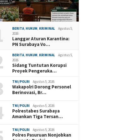
1
BERITA
,
HUKUM
,
KRIMINAL
Agustus 5,
2026
Langgar Aturan Karantina:
PN Surabaya Vo…
2
BERITA
,
HUKUM
,
KRIMINAL
Agustus 5,
2026
Sidang Tuntutan Korupsi
Proyek Pengeruka…
3
TNI/POLRI
Agustus 5, 2026
Wakapolri Dorong Personel
Berinovasi, Br…
4
TNI/POLRI
Agustus 5, 2026
Polrestabes Surabaya
Amankan Tiga Tersan…
5
TNI/POLRI
Agustus 5, 2026
Polres Pasuruan Nonjobkan