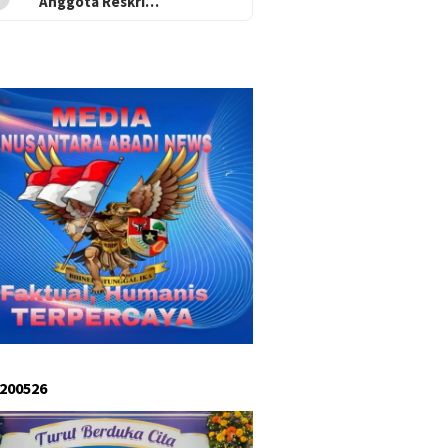
Anggota Reskri…
 200526