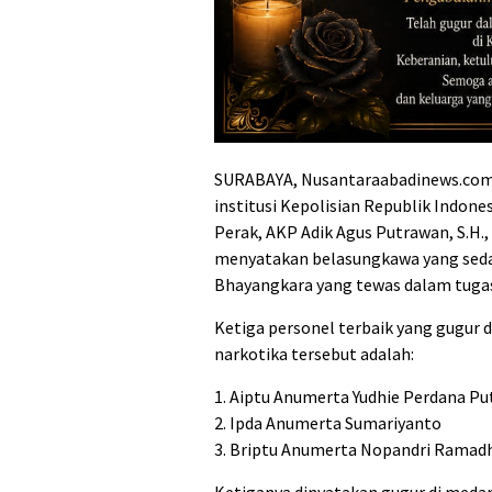
SURABAYA, Nusantaraabadinews.com 
institusi Kepolisian Republik Indone
Perak, AKP Adik Agus Putrawan, S.H.,
menyatakan belasungkawa yang sedal
Bhayangkara yang tewas dalam tugas
Ketiga personel terbaik yang gugur 
narkotika tersebut adalah:
1. Aiptu Anumerta Yudhie Perdana Pu
2. Ipda Anumerta Sumariyanto
3. Briptu Anumerta Nopandri Ramad
Ketiganya dinyatakan gugur di meda