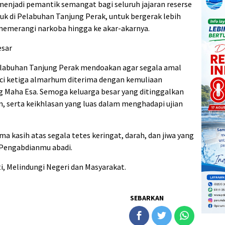
 menjadi pemantik semangat bagi seluruh jajaran reserse
suk di Pelabuhan Tanjung Perak, untuk bergerak lebih
memerangi narkoba hingga ke akar-akarnya.
esar
Pelabuhan Tanjung Perak mendoakan agar segala amal
uci ketiga almarhum diterima dengan kemuliaan
ang Maha Esa. Semoga keluarga besar yang ditinggalkan
n, serta keikhlasan yang luas dalam menghadapi ujian
a kasih atas segala tetes keringat, darah, dan jiwa yang
 Pengabdianmu abadi.
, Melindungi Negeri dan Masyarakat.
SEBARKAN