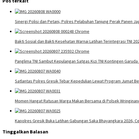
Pos terkait
Sinergi Polisi dan Petani, Polres Pelabuhan Tanjung Perak Panen J
Bakti Sosial dan Bakti Kesehatan Warnai Latihan Terintegrasi TNI 20
Panglima TNI Sambut Kepulangan Satgas Kizi TNI Kontingen Garud
Satlantas Polres Gresik Tebar Kepedulian Lewat Program Jumat Be
Momen Hangat Ratusan Warga Makan Bersama di Polsek Wringinano
Kapolres Gresik Buka Latihan Gabungan Saka Bhayangkara 2026, C
Tinggalkan Balasan