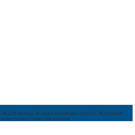
i TNI 2026
Panglima TNI Sambut Kepulangan Satgas Kizi TNI Kontingen
Prabowo Perkuat Fondasi SDM Indonesia