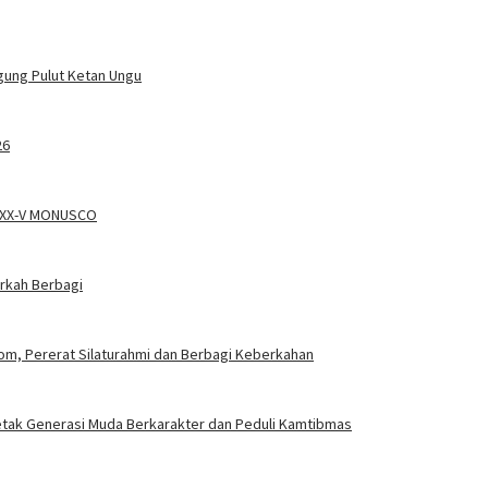
agung Pulut Ketan Ungu
26
a XX-V MONUSCO
rkah Berbagi
m, Pererat Silaturahmi dan Berbagi Keberkahan
etak Generasi Muda Berkarakter dan Peduli Kamtibmas