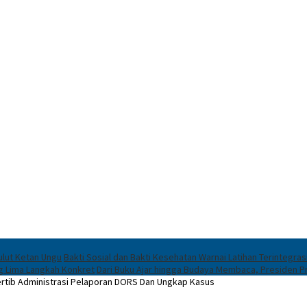
ulut Ketan Ungu
Bakti Sosial dan Bakti Kesehatan Warnai Latihan Terintegras
ng Lima Langkah Konkret
Dari Buku Ajar hingga Budaya Membaca, Presiden 
 Tertib Administrasi Pelaporan DORS Dan Ungkap Kasus