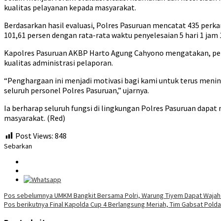
kualitas pelayanan kepada masyarakat.
Berdasarkan hasil evaluasi, Polres Pasuruan mencatat 435 perka
101,61 persen dengan rata-rata waktu penyelesaian 5 hari 1 jam 
Kapolres Pasuruan AKBP Harto Agung Cahyono mengatakan, peng
kualitas administrasi pelaporan.
“Penghargaan ini menjadi motivasi bagi kami untuk terus mening
seluruh personel Polres Pasuruan,” ujarnya.
Ia berharap seluruh fungsi di lingkungan Polres Pasuruan dap
masyarakat. (Red)
Post Views:
848
Sebarkan
Navigasi
Pos sebelumnya
UMKM Bangkit Bersama Polri, Warung Tiyem Dapat Wajah 
Pos berikutnya
Final Kapolda Cup 4 Berlangsung Meriah, Tim Gabsat Polda 
pos