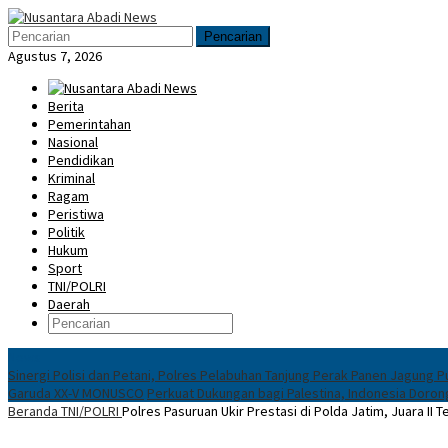
Loncat
Menu
ke
Mobile
Pencarian
konten
Agustus 7, 2026
Berita
Pemerintahan
Nasional
Pendidikan
Kriminal
Ragam
Peristiwa
Politik
Hukum
Sport
TNI/POLRI
Daerah
News
Sinergi Polisi dan Petani, Polres Pelabuhan Tanjung Perak Panen Jagung P
Garuda XX-V MONUSCO
Perkuat Dukungan bagi Palestina, Indonesia Doro
Beranda
TNI/POLRI
Polres Pasuruan Ukir Prestasi di Polda Jatim, Juara II