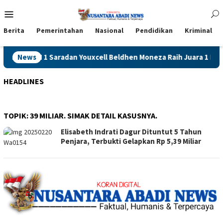
Loncat
Menu
ke
Mobile
konten
Berita
Pemerintahan
Nasional
Pendidikan
Kriminal
 SMAN 1 Saradan Youxcell Beldhen Moneza Raih Juara 1 Kejurkot
News
HEADLINES
TOPIK:
39 MILIAR. SIMAK DETAIL KASUSNYA.
Elisabeth Indrati Dagur Dituntut 5 Tahun
Penjara, Terbukti Gelapkan Rp 5,39 Miliar