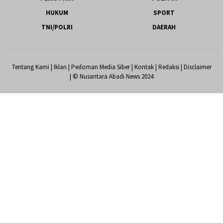
HUKUM
SPORT
TNI/POLRI
DAERAH
Tentang Kami
|
Iklan
|
Pedoman Media Siber
|
Kontak
|
Redaksi
|
Disclaimer
| © Nusantara Abadi News 2024