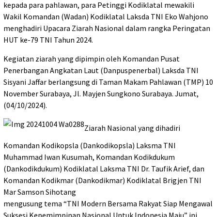
kepada para pahlawan, para Petinggi Kodiklatal mewakili
Wakil Komandan (Wadan) Kodiklatal Laksda TNI Eko Wahjono
menghadiri Upacara Ziarah Nasional dalam rangka Peringatan
HUT ke-79 TNI Tahun 2024.
Kegiatan ziarah yang dipimpin oleh Komandan Pusat
Penerbangan Angkatan Laut (Danpuspenerbal) Laksda TNI
Sisyani Jaffar berlangsung di Taman Makam Pahlawan (TMP) 10
November Surabaya, Jl. Mayjen Sungkono Surabaya. Jumat,
(04/10/2024).
Ziarah Nasional yang dihadiri
Komandan Kodikopsla (Dankodikopsla) Laksma TNI
Muhammad Iwan Kusumah, Komandan Kodikdukum
(Dankodikdukum) Kodiklatal Laksma TNI Dr. Taufik Arief, dan
Komandan Kodikmar (Dankodikmar) Kodiklatal Brigjen TNI
Mar Samson Sihotang
mengusung tema “TNI Modern Bersama Rakyat Siap Mengawal
Suksesi Kepemimpinan Nasional Untuk Indonesia Maju” ini