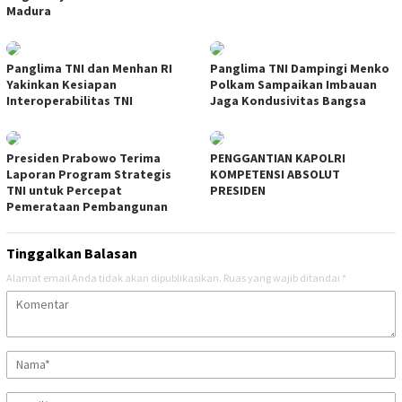
Madura
Panglima TNI dan Menhan RI
Panglima TNI Dampingi Menko
Yakinkan Kesiapan
Polkam Sampaikan Imbauan
Interoperabilitas TNI
Jaga Kondusivitas Bangsa
Presiden Prabowo Terima
PENGGANTIAN KAPOLRI
Laporan Program Strategis
KOMPETENSI ABSOLUT
TNI untuk Percepat
PRESIDEN
Pemerataan Pembangunan
Tinggalkan Balasan
Alamat email Anda tidak akan dipublikasikan.
Ruas yang wajib ditandai
*