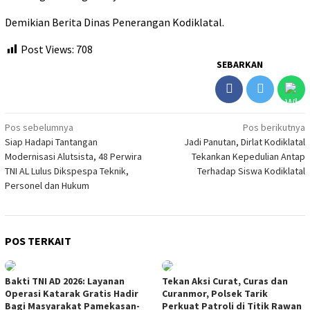
Demikian Berita Dinas Penerangan Kodiklatal.
Post Views:
708
SEBARKAN
Navigasi
Pos sebelumnya
Pos berikutnya
Siap Hadapi Tantangan
Jadi Panutan, Dirlat Kodiklatal
pos
Modernisasi Alutsista, 48 Perwira
Tekankan Kepedulian Antap
TNI AL Lulus Dikspespa Teknik,
Terhadap Siswa Kodiklatal
Personel dan Hukum
POS TERKAIT
Bakti TNI AD 2026: Layanan
Tekan Aksi Curat, Curas dan
Operasi Katarak Gratis Hadir
Curanmor, Polsek Tarik
Bagi Masyarakat Pamekasan-
Perkuat Patroli di Titik Rawan