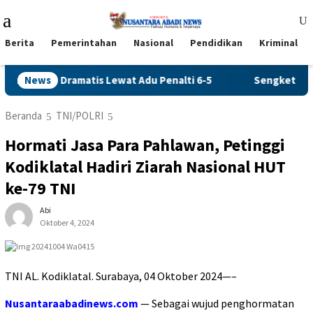
Loncat
Menu
ke
Mobile
konten
Berita
Pemerintahan
Nasional
Pendidikan
Kriminal
Persib Dramatis Lewat Adu Penalti 6-5
News
Sengketa Tagihan 
Beranda
TNI/POLRI
Hormati Jasa Para Pahlawan, Petinggi
Kodiklatal Hadiri Ziarah Nasional HUT
ke-79 TNI
Abi
Oktober 4, 2024
TNI AL. Kodiklatal. Surabaya, 04 Oktober 2024—–
Nusantaraabadinews.com
— Sebagai wujud penghormatan