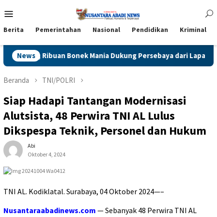
Loncat
Menu
ke
Mobile
konten
Berita
Pemerintahan
Nasional
Pendidikan
Kriminal
 Ribuan Bonek Mania Dukung Persebaya dari Lapangan Mapolda
News
Beranda
TNI/POLRI
Siap Hadapi Tantangan Modernisasi
Alutsista, 48 Perwira TNI AL Lulus
Dikspespa Teknik, Personel dan Hukum
Abi
Oktober 4, 2024
TNI AL. Kodiklatal. Surabaya, 04 Oktober 2024—–
Nusantaraabadinews.com
— Sebanyak 48 Perwira TNI AL