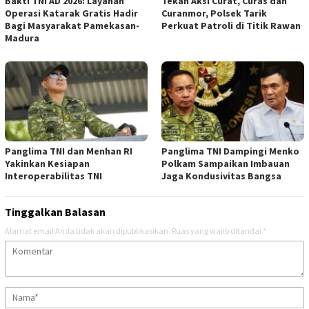
Bakti TNI AD 2026: Layanan
Tekan Aksi Curat, Curas dan
Operasi Katarak Gratis Hadir
Curanmor, Polsek Tarik
Bagi Masyarakat Pamekasan-
Perkuat Patroli di Titik Rawan
Madura
Panglima TNI dan Menhan RI
Panglima TNI Dampingi Menko
Yakinkan Kesiapan
Polkam Sampaikan Imbauan
Interoperabilitas TNI
Jaga Kondusivitas Bangsa
Tinggalkan Balasan
Alamat email Anda tidak akan dipublikasikan.
Ruas yang wajib ditandai
*