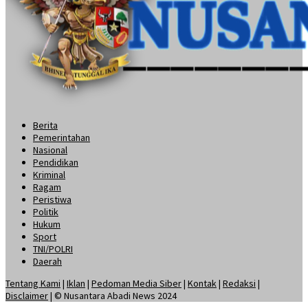
Berita
Pemerintahan
Nasional
Pendidikan
Kriminal
Ragam
Peristiwa
Politik
Hukum
Sport
TNI/POLRI
Daerah
Tentang Kami
|
Iklan
|
Pedoman Media Siber
|
Kontak
|
Redaksi
|
Disclaimer
| © Nusantara Abadi News 2024