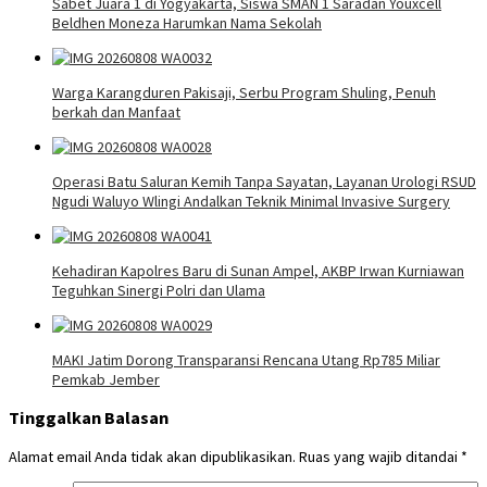
Sabet Juara 1 di Yogyakarta, Siswa SMAN 1 Saradan Youxcell
Beldhen Moneza Harumkan Nama Sekolah
Warga Karangduren Pakisaji, Serbu Program Shuling, Penuh
berkah dan Manfaat
Operasi Batu Saluran Kemih Tanpa Sayatan, Layanan Urologi RSUD
Ngudi Waluyo Wlingi Andalkan Teknik Minimal Invasive Surgery
Kehadiran Kapolres Baru di Sunan Ampel, AKBP Irwan Kurniawan
Teguhkan Sinergi Polri dan Ulama
MAKI Jatim Dorong Transparansi Rencana Utang Rp785 Miliar
Pemkab Jember
Tinggalkan Balasan
Alamat email Anda tidak akan dipublikasikan.
Ruas yang wajib ditandai
*