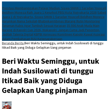
News
Prestasi Membanggakan Pelajar Madiun: Siswa SMAN 1 Saradan Youxcell
Beldhen Moneza Raih Juara 1 Kejurkot PBSI Kota Yogyakarta 2026
Sabet
Juara 1 di Yogyakarta, Siswa SMAN 1 Saradan Youxcell Beldhen Moneza
Harumkan Nama Sekolah
Bhabinkamtibmas Blarang Rutin Monitoring
Tanaman Kubis Agar Tumbuh Sesuai Harapan
35.936 Anak Muda Main
Bareng di Kapolri Cup 2026, Wakapolri: Jangan Cuma Jadi Penonton,
Jadilah Talenta Digital
KBPBI Apresiasi Komitmen Kapolri Kawal Aspirasi
dalam Pembahasan RUU Ketenagakerjaan
Beranda
Berita
Beri Waktu Seminggu, untuk Indah Susilowati di tunggu
Itikad Baik yang Diduga Gelapkan Uang pinjaman
Beri Waktu Seminggu, untuk
Indah Susilowati di tunggu
Itikad Baik yang Diduga
Gelapkan Uang pinjaman