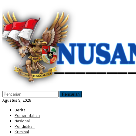
Loncat
Menu
ke
Mobile
konten
Pencarian
Agustus 9, 2026
Berita
Pemerintahan
Nasional
Pendidikan
Kriminal