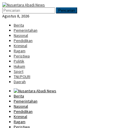
Loncat
Menu
ke
Mobile
Pencarian
konten
Agustus 8, 2026
Berita
Pemerintahan
Nasional
Pendidikan
Kriminal
Ragam
Peristiwa
Politik
Hukum
Sport
TNI/POLRI
Daerah
Berita
Pemerintahan
Nasional
Pendidikan
Kriminal
Ragam
Peristiwa