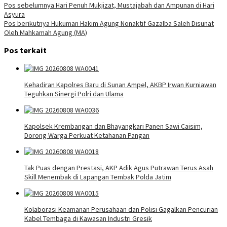
Navigasi
Pos sebelumnya
Hari Penuh Mukjizat, Mustajabah dan Ampunan di Hari
Asyura
pos
Pos berikutnya
Hukuman Hakim Agung Nonaktif Gazalba Saleh Disunat
Oleh Mahkamah Agung (MA)
Pos terkait
Kehadiran Kapolres Baru di Sunan Ampel, AKBP Irwan Kurniawan
Teguhkan Sinergi Polri dan Ulama
Kapolsek Krembangan dan Bhayangkari Panen Sawi Caisim,
Dorong Warga Perkuat Ketahanan Pangan
Tak Puas dengan Prestasi, AKP Adik Agus Putrawan Terus Asah
Skill Menembak di Lapangan Tembak Polda Jatim
Kolaborasi Keamanan Perusahaan dan Polisi Gagalkan Pencurian
Kabel Tembaga di Kawasan Industri Gresik