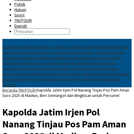
Politik
Hukum
Sport
TNI/POLRI
Daerah
News
Warga Karangduren Pakisaji, Serbu Program Shuling, Penuh berkah dan
Manfaat
Operasi Batu Saluran Kemih Tanpa Sayatan, Layanan Urologi
RSUD Ngudi Waluyo Wlingi Andalkan Teknik Minimal Invasive Surgery
Kehadiran Kapolres Baru di Sunan Ampel, AKBP Irwan Kurniawan
Teguhkan Sinergi Polri dan Ulama
MAKI Jatim Dorong Transparansi
Rencana Utang Rp785 Miliar Pemkab Jember
Kapolsek Krembangan dan
Bhayangkari Panen Sawi Caisim, Dorong Warga Perkuat Ketahanan
Pangan
Beranda
TNI/POLRI
Kapolda Jatim Irjen Pol Nanang Tinjau Pos Pam Aman
Suro 2025 di Madiun, Beri Semangat dan Bingkisan untuk Personel
Kapolda Jatim Irjen Pol
Nanang Tinjau Pos Pam Aman