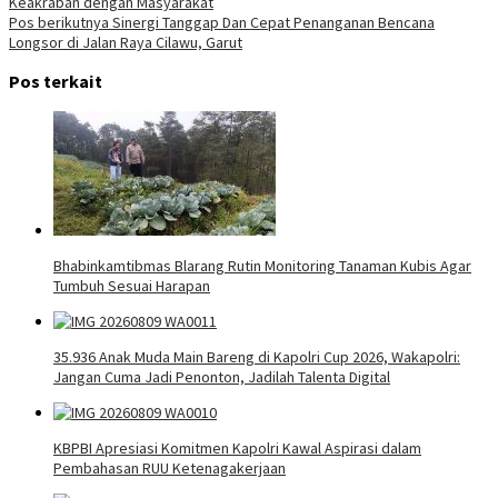
Keakraban dengan Masyarakat
pos
Pos berikutnya
Sinergi Tanggap Dan Cepat Penanganan Bencana
Longsor di Jalan Raya Cilawu, Garut
Pos terkait
Bhabinkamtibmas Blarang Rutin Monitoring Tanaman Kubis Agar
Tumbuh Sesuai Harapan
35.936 Anak Muda Main Bareng di Kapolri Cup 2026, Wakapolri:
Jangan Cuma Jadi Penonton, Jadilah Talenta Digital
KBPBI Apresiasi Komitmen Kapolri Kawal Aspirasi dalam
Pembahasan RUU Ketenagakerjaan