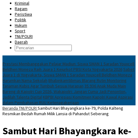
Kriminal
Ragam
Peristiwa
Politik
Hukum
Sport
TNI/POLRI
Daerah
News
Prestasi Membanggakan Pelajar Madiun: Siswa SMAN 1 Saradan Youxcell
Beldhen Moneza Raih Juara 1 Kejurkot PBSI Kota Yogyakarta 2026
Sabet
Juara 1 di Yogyakarta, Siswa SMAN 1 Saradan Youxcell Beldhen Moneza
Harumkan Nama Sekolah
Bhabinkamtibmas Blarang Rutin Monitoring
Tanaman Kubis Agar Tumbuh Sesuai Harapan
35.936 Anak Muda Main
Bareng di Kapolri Cup 2026, Wakapolri: Jangan Cuma Jadi Penonton,
Jadilah Talenta Digital
KBPBI Apresiasi Komitmen Kapolri Kawal Aspirasi
dalam Pembahasan RUU Ketenagakerjaan
Beranda
TNI/POLRI
Sambut Hari Bhayangkara ke-79, Polda Kalteng
Resmikan Bedah Rumah Milik Lansia di Pahandut Seberang
Sambut Hari Bhayangkara ke-