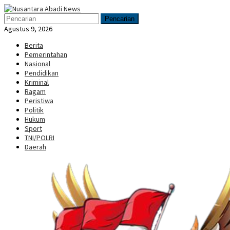
Loncat
Menu
ke
Mobile
Pencarian
konten
Agustus 9, 2026
Berita
Pemerintahan
Nasional
Pendidikan
Kriminal
Ragam
Peristiwa
Politik
Hukum
Sport
TNI/POLRI
Daerah