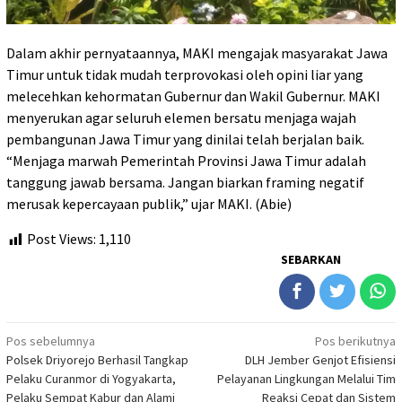
Dalam akhir pernyataannya, MAKI mengajak masyarakat Jawa
Timur untuk tidak mudah terprovokasi oleh opini liar yang
melecehkan kehormatan Gubernur dan Wakil Gubernur. MAKI
menyerukan agar seluruh elemen bersatu menjaga wajah
pembangunan Jawa Timur yang dinilai telah berjalan baik.
“Menjaga marwah Pemerintah Provinsi Jawa Timur adalah
tanggung jawab bersama. Jangan biarkan framing negatif
merusak kepercayaan publik,” ujar MAKI. (Abie)
Post Views:
1,110
SEBARKAN
Navigasi
Pos sebelumnya
Pos berikutnya
Polsek Driyorejo Berhasil Tangkap
DLH Jember Genjot Efisiensi
pos
Pelaku Curanmor di Yogyakarta,
Pelayanan Lingkungan Melalui Tim
Pelaku Sempat Kabur dan Alami
Reaksi Cepat dan Sistem