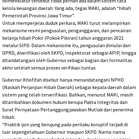
nomenklatur tersebut tidak pernah ada dalam sistem tata
kelola keuangan daerah. Yang ada, tegas MAKI, adalah “hibah
Pemerintah Provinsi Jawa Timur”.
Untuk memperjelas duduk perkara, MAKI turut melampirkan
mekanisme resmi pengusulan, penganggaran, dan pencairan
belanja hibah Pokir (Pokok Pikiran) tahun anggaran 2022
melalui SIPD. Dalam mekanisme itu, pengusulan dimulai dari
DPRD, diverifikasi oleh SKPD, Inspektorat sebagai APIP, hingga
ditandatangani oleh Gubernur sebagai bagian dari formalitas
akhir setelah semua proses verifikasi tuntas.
Gubernur Khofifah disebut hanya menandatangani NPHD
(Naskah Perjanjian Hibah Daerah) sebagai kepala daerah dalam
sistem yang telah terverifikasi. Bahkan, menurut MAKI, masih
ditambahkan dokumen hukum berupa Pakta Integritas dan
Surat Pernyataan Pertanggungjawaban Mutlak dari penerima
hibah.
“Praktik ijon yang berujung pada perilaku koruptif terjadi di
luar sepengetahuan Gubernur maupun SKPD. Nama-nama