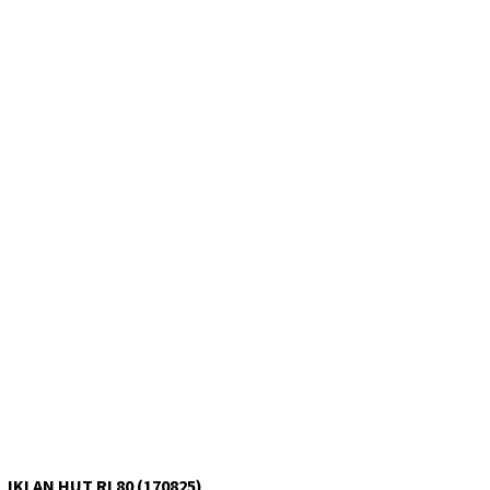
IKLAN HUT RI 80 (170825)