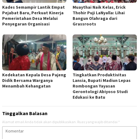
Kades Semampir Lantik Empat
Muaythai Naik Kelas, Erick
Pejabat Baru, Perkuat Kinerja
Thohir Puji LaNyalla: Lihai
Pemerintahan Desa Melalui
Bangun Olahraga dari
Penyegaran Organisasi
Grassroots
Kedekatan Kepala Desa Pajeng
Tingkatkan Produktivitas
Didik Bersama Warganya
Lansia, Bupati Madiun Lepas
Menambah Kehangatan
Rombongan Yayasan
Gerontologi Abiyoso Studi
Edukasi ke Batu
Tinggalkan Balasan
Alamat email Anda tidak akan dipublikasikan.
Ruas yang wajib ditandai
*