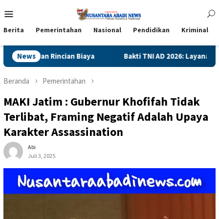
Loncat
Menu
ke
Mobile
konten
Berita
Pemerintahan
Nasional
Pendidikan
Kriminal
Bakti TNI AD 2026: Layanan Operasi Katarak Gratis Hadir B
News
Beranda
Pemerintahan
MAKI Jatim : Gubernur Khofifah Tidak
Terlibat, Framing Negatif Adalah Upaya
Karakter Assassination
Abi
Juli 3, 2025