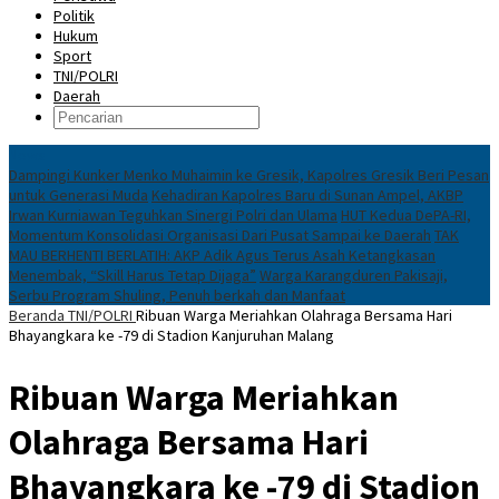
Politik
Hukum
Sport
TNI/POLRI
Daerah
News
Dampingi Kunker Menko Muhaimin ke Gresik, Kapolres Gresik Beri Pesan
untuk Generasi Muda
Kehadiran Kapolres Baru di Sunan Ampel, AKBP
Irwan Kurniawan Teguhkan Sinergi Polri dan Ulama
HUT Kedua DePA-RI,
Momentum Konsolidasi Organisasi Dari Pusat Sampai ke Daerah
TAK
MAU BERHENTI BERLATIH: AKP Adik Agus Terus Asah Ketangkasan
Menembak, “Skill Harus Tetap Dijaga”
Warga Karangduren Pakisaji,
Serbu Program Shuling, Penuh berkah dan Manfaat
Beranda
TNI/POLRI
Ribuan Warga Meriahkan Olahraga Bersama Hari
Bhayangkara ke -79 di Stadion Kanjuruhan Malang
Ribuan Warga Meriahkan
Olahraga Bersama Hari
Bhayangkara ke -79 di Stadion