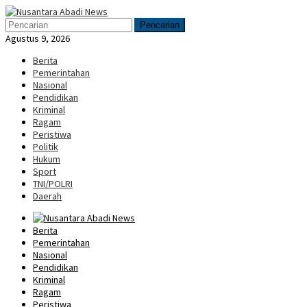
Loncat
Menu
ke
Mobile
Pencarian
konten
Agustus 9, 2026
Berita
Pemerintahan
Nasional
Pendidikan
Kriminal
Ragam
Peristiwa
Politik
Hukum
Sport
TNI/POLRI
Daerah
Berita
Pemerintahan
Nasional
Pendidikan
Kriminal
Ragam
Peristiwa