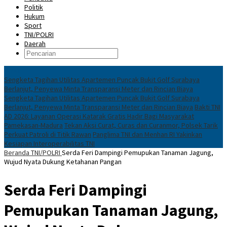
Politik
Hukum
Sport
TNI/POLRI
Daerah
News
Sengketa Tagihan Utilitas Apartemen Puncak Bukit Golf Surabaya
Berlanjut, Penyewa Minta Transparansi Meter dan Rincian Biaya
Sengketa Tagihan Utilitas Apartemen Puncak Bukit Golf Surabaya
Berlanjut, Penyewa Minta Transparansi Meter dan Rincian Biaya
Bakti TNI
AD 2026: Layanan Operasi Katarak Gratis Hadir Bagi Masyarakat
Pamekasan-Madura
Tekan Aksi Curat, Curas dan Curanmor, Polsek Tarik
Perkuat Patroli di Titik Rawan
Panglima TNI dan Menhan RI Yakinkan
Kesiapan Interoperabilitas TNI
Beranda
TNI/POLRI
Serda Feri Dampingi Pemupukan Tanaman Jagung,
Wujud Nyata Dukung Ketahanan Pangan
Serda Feri Dampingi
Pemupukan Tanaman Jagung,