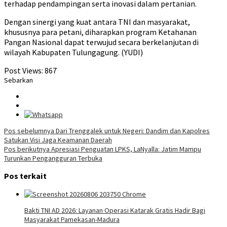
terhadap pendampingan serta inovasi dalam pertanian.
Dengan sinergi yang kuat antara TNI dan masyarakat,
khususnya para petani, diharapkan program Ketahanan
Pangan Nasional dapat terwujud secara berkelanjutan di
wilayah Kabupaten Tulungagung. (YUDI)
Post Views:
867
Sebarkan
Navigasi
Pos sebelumnya
Dari Trenggalek untuk Negeri: Dandim dan Kapolres
Satukan Visi Jaga Keamanan Daerah
pos
Pos berikutnya
Apresiasi Penguatan LPKS, LaNyalla: Jatim Mampu
Turunkan Pengangguran Terbuka
Pos terkait
Bakti TNI AD 2026: Layanan Operasi Katarak Gratis Hadir Bagi
Masyarakat Pamekasan-Madura