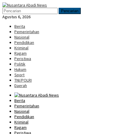
Loncat
Menu
ke
Mobile
Pencarian
konten
Agustus 6, 2026
Berita
Pemerintahan
Nasional
Pendidikan
Kriminal
Ragam
Peristiwa
Politik
Hukum
Sport
TNI/POLRI
Daerah
Berita
Pemerintahan
Nasional
Pendidikan
Kriminal
Ragam
Peristiwa