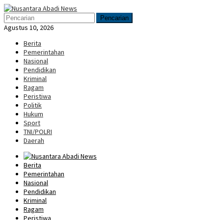
Loncat
Menu
ke
Mobile
Pencarian
konten
Agustus 10, 2026
Berita
Pemerintahan
Nasional
Pendidikan
Kriminal
Ragam
Peristiwa
Politik
Hukum
Sport
TNI/POLRI
Daerah
Berita
Pemerintahan
Nasional
Pendidikan
Kriminal
Ragam
Peristiwa