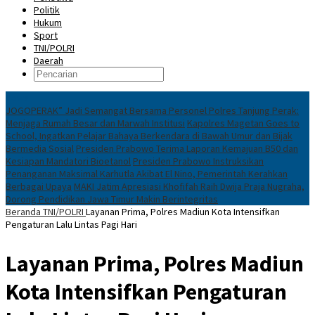
Politik
Hukum
Sport
TNI/POLRI
Daerah
News
JOGOPERAK” Jadi Semangat Bersama Personel Polres Tanjung Perak:
Menjaga Rumah Besar dan Marwah Institusi
Kapolres Magetan Goes to
School, Ingatkan Pelajar Bahaya Berkendara di Bawah Umur dan Bijak
Bermedia Sosial
Presiden Prabowo Terima Laporan Kemajuan B50 dan
Kesiapan Mandatori Bioetanol
Presiden Prabowo Instruksikan
Penanganan Maksimal Karhutla Akibat El Nino, Pemerintah Kerahkan
Berbagai Upaya
MAKI Jatim Apresiasi Khofifah Raih Dwija Praja Nugraha,
Dorong Pendidikan Jawa Timur Makin Berintegritas
Beranda
TNI/POLRI
Layanan Prima, Polres Madiun Kota Intensifkan
Pengaturan Lalu Lintas Pagi Hari
Layanan Prima, Polres Madiun
Kota Intensifkan Pengaturan