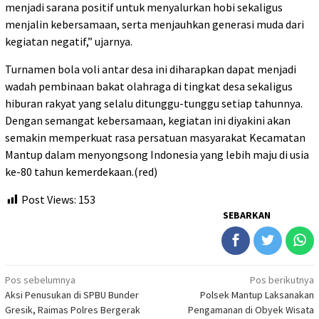
menjadi sarana positif untuk menyalurkan hobi sekaligus
menjalin kebersamaan, serta menjauhkan generasi muda dari
kegiatan negatif,” ujarnya.
Turnamen bola voli antar desa ini diharapkan dapat menjadi
wadah pembinaan bakat olahraga di tingkat desa sekaligus
hiburan rakyat yang selalu ditunggu-tunggu setiap tahunnya.
Dengan semangat kebersamaan, kegiatan ini diyakini akan
semakin memperkuat rasa persatuan masyarakat Kecamatan
Mantup dalam menyongsong Indonesia yang lebih maju di usia
ke-80 tahun kemerdekaan.(red)
Post Views:
153
SEBARKAN
Navigasi
Pos sebelumnya
Pos berikutnya
Aksi Penusukan di SPBU Bunder
Polsek Mantup Laksanakan
pos
Gresik, Raimas Polres Bergerak
Pengamanan di Obyek Wisata