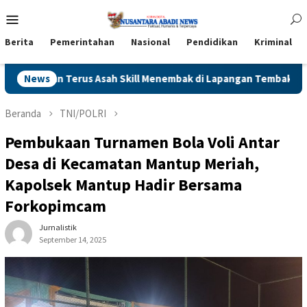
Loncat
Menu
ke
Mobile
konten
Berita
Pemerintahan
Nasional
Pendidikan
Kriminal
awan Terus Asah Skill Menembak di Lapangan Tembak Polda Jatim
News
Beranda
TNI/POLRI
Pembukaan Turnamen Bola Voli Antar
Desa di Kecamatan Mantup Meriah,
Kapolsek Mantup Hadir Bersama
Forkopimcam
Jurnalistik
September 14, 2025