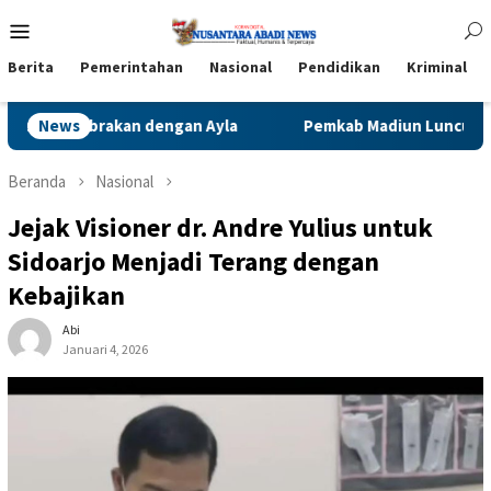
Loncat
Menu
ke
Mobile
konten
Berita
Pemerintahan
Nasional
Pendidikan
Kriminal
Madiun Luncurkan Jempol Mas Har, Perizinan Usaha Makin Cepat
News
Beranda
Nasional
Jejak Visioner dr. Andre Yulius untuk
Sidoarjo Menjadi Terang dengan
Kebajikan
Abi
Januari 4, 2026