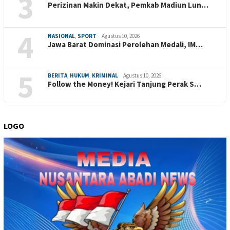
3
Perizinan Makin Dekat, Pemkab Madiun Lun…
4
NASIONAL
,
SPORT
Agustus 10, 2026
Jawa Barat Dominasi Perolehan Medali, IM…
5
BERITA
,
HUKUM
,
KRIMINAL
Agustus 10, 2026
Follow the Money! Kejari Tanjung Perak S…
LOGO