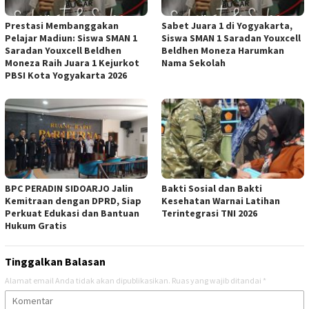
Prestasi Membanggakan
Sabet Juara 1 di Yogyakarta,
Pelajar Madiun: Siswa SMAN 1
Siswa SMAN 1 Saradan Youxcell
Saradan Youxcell Beldhen
Beldhen Moneza Harumkan
Moneza Raih Juara 1 Kejurkot
Nama Sekolah
PBSI Kota Yogyakarta 2026
BPC PERADIN SIDOARJO Jalin
Bakti Sosial dan Bakti
Kemitraan dengan DPRD, Siap
Kesehatan Warnai Latihan
Perkuat Edukasi dan Bantuan
Terintegrasi TNI 2026
Hukum Gratis
Tinggalkan Balasan
Alamat email Anda tidak akan dipublikasikan.
Ruas yang wajib ditandai
*