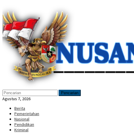
Loncat
Menu
ke
Mobile
konten
Pencarian
Agustus 7, 2026
Berita
Pemerintahan
Nasional
Pendidikan
Kriminal