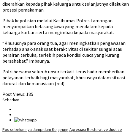
diserahkan kepada pihak keluarga untuk selanjutnya dilakukan
prosesi pemakaman.
Pihak kepolisian melalui Kasihumas Polres Lamongan
menyampaikan belasungkawa yang mendalam kepada
keluarga korban serta mengimbau kepada masyarakat.
“Khususnya para orang tua, agar meningkatkan pengawasan
terhadap anak-anak saat beraktivitas di sekitar sungai atau
perairan terbuka, terlebih pada kondisi cuaca yang kurang
bersahabat.” imbaunya.
Polri bersama seluruh unsur terkait terus hadir memberikan
pelayanan terbaik bagi masyarakat, khususnya dalam situasi
darurat dan kemanusiaan.(red)
Post Views:
185
Sebarkan
Navigasi
Pos sebelumnya
Jampidum Kejagung Apresiasi Restorative Justice