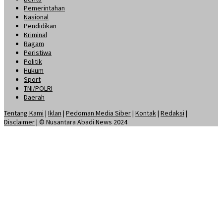
Pemerintahan
Nasional
Pendidikan
Kriminal
Ragam
Peristiwa
Politik
Hukum
Sport
TNI/POLRI
Daerah
Tentang Kami
|
Iklan
|
Pedoman Media Siber
|
Kontak
|
Redaksi
|
Disclaimer
| © Nusantara Abadi News 2024