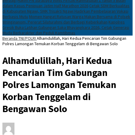
Berbagi
Hakim PN Surabaya Vonis Firrizki Rahmatullah 1 Tahun 5 Bulan
dalam Kasus Penipuan Jatim Half Marathon 2026
Cetak SDM Berkualitas
di Kabupaten Ngawi, SMK Trisakti Ngawi Hadirkan Pembelajaran Vokasi
Berbasis Mutu
Momen Hangat Ratusan Warga Makan Bersama di Polsek
Wringinanom, Pererat Silaturahmi dan Berbagi Keberkahan
Kapolres
Gresik Buka Latihan Gabungan Saka Bhayangkara 2026, Cetak Generasi
Muda Berkarakter dan Peduli Kamtibmas
Beranda
TNI/POLRI
Alhamdulillah, Hari Kedua Pencarian Tim Gabungan
Polres Lamongan Temukan Korban Tenggelam di Bengawan Solo
Alhamdulillah, Hari Kedua
Pencarian Tim Gabungan
Polres Lamongan Temukan
Korban Tenggelam di
Bengawan Solo