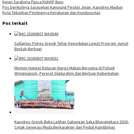
Kejari Surabaya Pasca KUHAP Baru
pos
Pos berikutnya
Sarasehan Kampung Pesilat Jiwan, Kapolres Madiun
Kota Tekankan Pentingnya Kerukunan dan Kondusivitas
Pos terkait
Satlantas Polres Gresik Tebar Kepedulian Lewat Program Jumat
Berkah Berbagi
Momen Hangat Ratusan Warga Makan Bersama di Polsek
Wringinanom, Pererat Silaturahmi dan Berbagi Keberkahan
Kapolres Gresik Buka Latihan Gabungan Saka Bhayangkara 2026,
Cetak Generasi Muda Berkarakter dan Peduli Kamtibmas