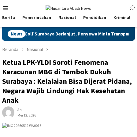
Loncat
Menu
ke
Mobile
konten
Berita
Pemerintahan
Nasional
Pendidikan
Kriminal
t Golf Surabaya Berlanjut, Penyewa Minta Transparansi Meter da
News
Beranda
Nasional
Ketua LPK-YLDI Soroti Fenomena
Keracunan MBG di Tembok Dukuh
Surabaya : Kelalaian Bisa Dijerat Pidana,
Negara Wajib Lindungi Hak Kesehatan
Anak
Abi
Mei 12, 2026