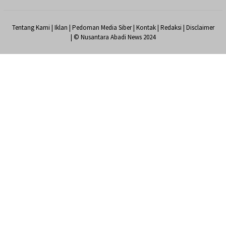
Tentang Kami
|
Iklan
|
Pedoman Media Siber
|
Kontak
|
Redaksi
|
Disclaimer
| © Nusantara Abadi News 2024