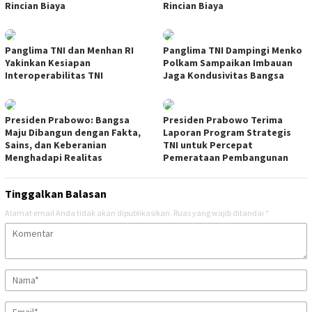
Rincian Biaya
Rincian Biaya
Panglima TNI dan Menhan RI
Panglima TNI Dampingi Menko
Yakinkan Kesiapan
Polkam Sampaikan Imbauan
Interoperabilitas TNI
Jaga Kondusivitas Bangsa
Presiden Prabowo: Bangsa
Presiden Prabowo Terima
Maju Dibangun dengan Fakta,
Laporan Program Strategis
Sains, dan Keberanian
TNI untuk Percepat
Menghadapi Realitas
Pemerataan Pembangunan
Tinggalkan Balasan
Alamat email Anda tidak akan dipublikasikan.
Ruas yang wajib ditandai
*