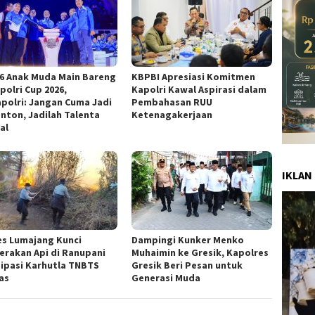
36 Anak Muda Main Bareng
KBPBI Apresiasi Komitmen
polri Cup 2026,
Kapolri Kawal Aspirasi dalam
polri: Jangan Cuma Jadi
Pembahasan RUU
nton, Jadilah Talenta
Ketenagakerjaan
al
IKLAN
es Lumajang Kunci
Dampingi Kunker Menko
erakan Api di Ranupani
Muhaimin ke Gresik, Kapolres
sipasi Karhutla TNBTS
Gresik Beri Pesan untuk
as
Generasi Muda