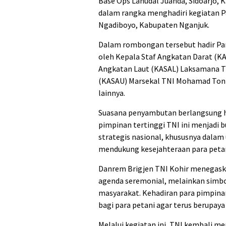
Base Ops Lanudal Juanda, Sidoarjo, K
dalam rangka menghadiri kegiatan Pa
Ngadiboyo, Kabupaten Nganjuk.
Dalam rombongan tersebut hadir Pan
oleh Kepala Staf Angkatan Darat (KA
Angkatan Laut (KASAL) Laksamana T
(KASAU) Marsekal TNI Mohamad Tonny
lainnya.
Suasana penyambutan berlangsung h
pimpinan tertinggi TNI ini menjadi b
strategis nasional, khususnya dala
mendukung kesejahteraan para petan
Danrem Brigjen TNI Kohir menegaska
agenda seremonial, melainkan simbol
masyarakat. Kehadiran para pimpin
bagi para petani agar terus berupay
Melalui kegiatan ini, TNI kembali m