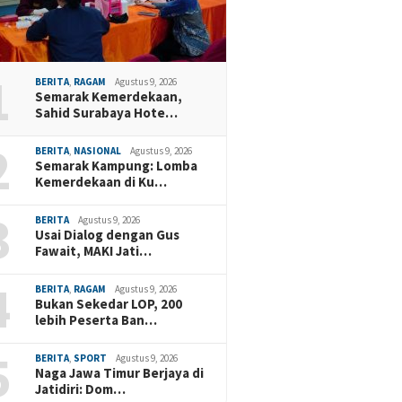
1
BERITA
,
RAGAM
Agustus 9, 2026
Semarak Kemerdekaan,
Sahid Surabaya Hote…
2
BERITA
,
NASIONAL
Agustus 9, 2026
Semarak Kampung: Lomba
Kemerdekaan di Ku…
3
BERITA
Agustus 9, 2026
Usai Dialog dengan Gus
Fawait, MAKI Jati…
4
BERITA
,
RAGAM
Agustus 9, 2026
Bukan Sekedar LOP, 200
lebih Peserta Ban…
5
BERITA
,
SPORT
Agustus 9, 2026
Naga Jawa Timur Berjaya di
Jatidiri: Dom…