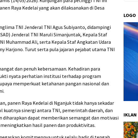
amis (14/05/2026). Kunjungan para petinggi TNI ini
nen Raya Kedelai yang akan dilaksanakan di Desa
LOGO
glima TNI Jenderal TNI Agus Subiyanto, didampingi
SAD) Jenderal TNI Maruli Simanjuntak, Kepala Staf
NI Muhammad Ali, serta Kepala Staf Angkatan Udara
 Harjono. Turut serta pula jajaran pejabat utama TNI
angat dan penuh kebersamaan. Kehadiran para
ukti nyata perhatian institusi terhadap program
m upaya memperkuat ketahanan pangan nasional dan
i.
n, panen Raya Kedelai di Nganjuk tidak hanya sekadar
 kuatnya sinergi antara TNI, pemerintah daerah, dan
IKLAN
an diharapkan dapat memberikan semangat dan motivasi
a meningkatkan hasil panen dan produktivitas.
enegaskan komitmennya untuk selalu hadir di tengah