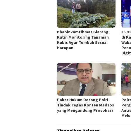
Bhabinkamtibmas Blarang
35.9
Rutin Monitoring Tanaman
di Ka
Kubis Agar Tumbuh Sesuai
Waka
Harapan
Peno
Digit
Pakar Hukum Dorong Polri
Polr
Tindak Tegas Konten Medsos
Perg
yang Mengandung Provokasi
Anti
Melu
Tinggalkan Balasan