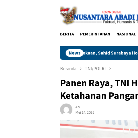
Loncat
ke
konten
BERITA
PEMERINTAHAN
NASIONAL
ak Kemerdekaan, Sahid Surabaya Hotel Gelar Aksi Donor Darah
News
Beranda
TNI/POLRI
Panen Raya, TNI H
Ketahanan Pangan
Abi
Mei 14, 2026