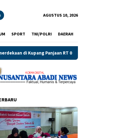
n
AGUSTUS 10, 2026
UM
SPORT
TNI/POLRI
DAERAH
n RT 02 RW 04 Surabaya Hidupkan Semangat Kebersamaan Warga
ERBARU