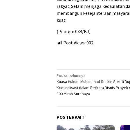
rakyat. Selain menjaga kedaulatan da
membangun kesejahteraan masyaraka
kuat.
(Penrem 084/BJ)
Post Views:
902
Navigasi
Pos sebelumnya
Kuasa Hukum Muhammad Solikin Soroti Du
pos
Kriminalisasi dalam Perkara Bisnis Proyek
300 Mirah Surabaya
POS TERKAIT