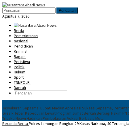
Loncat
Menu
ke
Mobile
Pencarian
konten
Agustus 7, 2026
Berita
Pemerintahan
Nasional
Pendidikan
Kriminal
Ragam
Peristiwa
Politik
Hukum
Sport
TNI/POLRI
Daerah
News
Tasyakuran Sepasma: Bupati Madiun Apresiasi Sukses Sepasma, Perputa
Gresik Tebar Kepedulian Lewat Program Jumat Berkah Berbagi
Hakim PN S
Trisakti Ngawi Hadirkan Pembelajaran Vokasi Berbasis Mutu
Beranda
Berita
Polres Lamongan Bongkar 29 Kasus Narkoba, 40 Tersangka D