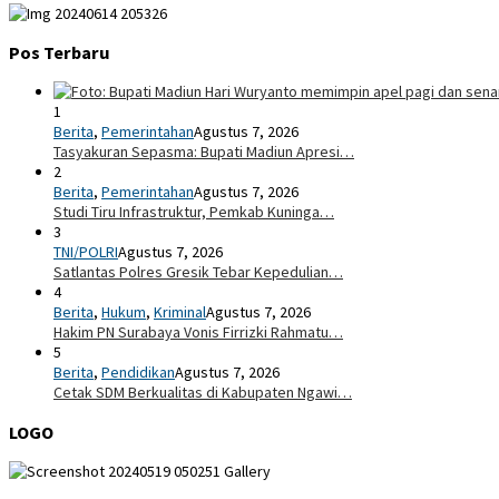
Pos Terbaru
1
Berita
,
Pemerintahan
Agustus 7, 2026
Tasyakuran Sepasma: Bupati Madiun Apresi…
2
Berita
,
Pemerintahan
Agustus 7, 2026
Studi Tiru Infrastruktur, Pemkab Kuninga…
3
TNI/POLRI
Agustus 7, 2026
Satlantas Polres Gresik Tebar Kepedulian…
4
Berita
,
Hukum
,
Kriminal
Agustus 7, 2026
Hakim PN Surabaya Vonis Firrizki Rahmatu…
5
Berita
,
Pendidikan
Agustus 7, 2026
Cetak SDM Berkualitas di Kabupaten Ngawi…
LOGO