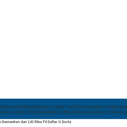
ran Ekonomi UMKM Tembus Rp5,3 Miliar
Studi Tiru Infrastruktur, Pemkab Ku
urabaya Vonis Firrizki Rahmatullah 1 Tahun 5 Bulan dalam Kasus Penipuan J
iamankan dan 143 Ribu Pil Daftar G Disita