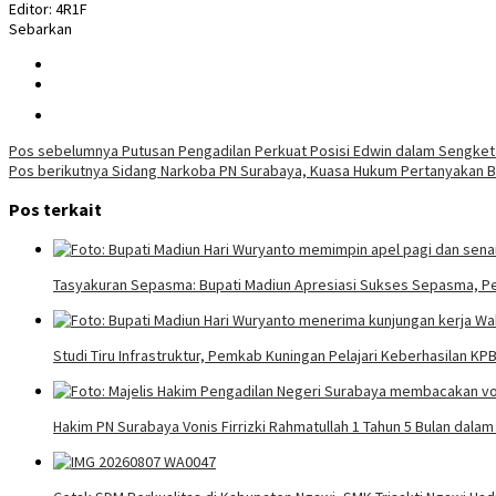
Editor: 4R1F
Sebarkan
Navigasi
Pos sebelumnya
Putusan Pengadilan Perkuat Posisi Edwin dalam Sengket
Pos berikutnya
Sidang Narkoba PN Surabaya, Kuasa Hukum Pertanyakan B
pos
Pos terkait
Tasyakuran Sepasma: Bupati Madiun Apresiasi Sukses Sepasma, P
Studi Tiru Infrastruktur, Pemkab Kuningan Pelajari Keberhasilan K
Hakim PN Surabaya Vonis Firrizki Rahmatullah 1 Tahun 5 Bulan dala