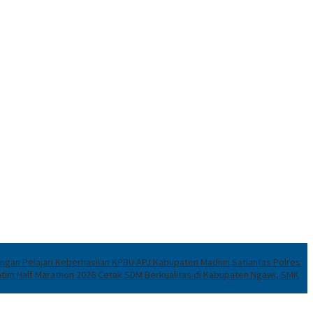
ningan Pelajari Keberhasilan KPBU APJ Kabupaten Madiun
Satlantas Polres
atim Half Marathon 2026
Cetak SDM Berkualitas di Kabupaten Ngawi, SMK