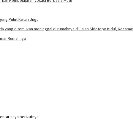
irkan Pembelajaran Vokasi Berbasis Mutu
agung Pulut Ketan Ungu
Kamar Rumahnya
entar saya berikutnya.