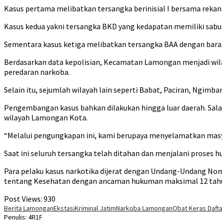
Kasus pertama melibatkan tersangka berinisial I bersama rekann
Kasus kedua yakni tersangka BKD yang kedapatan memiliki sabu 
Sementara kasus ketiga melibatkan tersangka BAA dengan barang
Berdasarkan data kepolisian, Kecamatan Lamongan menjadi wil
peredaran narkoba.
Selain itu, sejumlah wilayah lain seperti Babat, Paciran, Ngim
Pengembangan kasus bahkan dilakukan hingga luar daerah. Salah
wilayah Lamongan Kota.
“Melalui pengungkapan ini, kami berupaya menyelamatkan masyara
Saat ini seluruh tersangka telah ditahan dan menjalani proses h
Para pelaku kasus narkotika dijerat dengan Undang-Undang No
tentang Kesehatan dengan ancaman hukuman maksimal 12 tahu
Post Views:
930
Berita Lamongan
Ekstasi
Kriminal Jatim
Narkoba Lamongan
Obat Keras Dafta
Penulis: 4R1F