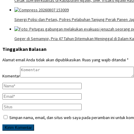
Cetak SDM Berkualitas di Kabupaten Ngawi, SMK Trisakti Ngawi Had
Sinergi Polisi dan Petani, Polres Pelabuhan Tanjung Perak Panen J
Geger di Semampir, Pria 47 Tahun Ditemukan Meninggal di Dalam 
Tinggalkan Balasan
Alamat email Anda tidak akan dipublikasikan.
Ruas yang wajib ditandai
*
Komentar
Simpan nama, email, dan situs web saya pada peramban ini untuk kom