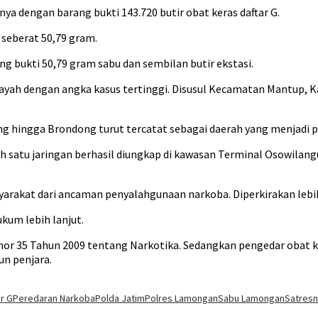
ya dengan barang bukti 143.720 butir obat keras daftar G.
seberat 50,79 gram.
 bukti 50,79 gram sabu dan sembilan butir ekstasi.
ayah dengan angka kasus tertinggi. Disusul Kecamatan Mantup, 
bang hingga Brondong turut tercatat sebagai daerah yang menjadi p
 satu jaringan berhasil diungkap di kawasan Terminal Osowilangu
kat dari ancaman penyalahgunaan narkoba. Diperkirakan lebih dar
ukum lebih lanjut.
mor 35 Tahun 2009 tentang Narkotika. Sedangkan pengedar obat 
n penjara.
r G
Peredaran Narkoba
Polda Jatim
Polres Lamongan
Sabu Lamongan
Satres