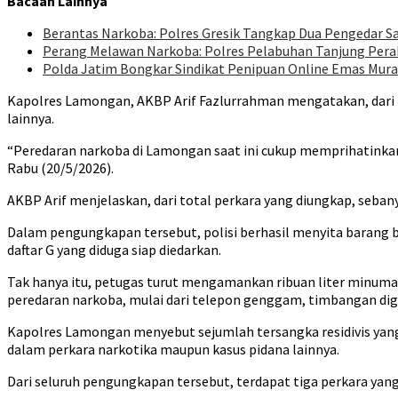
Bacaan Lainnya
Berantas Narkoba: Polres Gresik Tangkap Dua Pengedar S
Perang Melawan Narkoba: Polres Pelabuhan Tanjung Pera
Polda Jatim Bongkar Sindikat Penipuan Online Emas Mura
Kapolres Lamongan, AKBP Arif Fazlurrahman mengatakan, dari pu
lainnya.
“Peredaran narkoba di Lamongan saat ini cukup memprihatinkan 
Rabu (20/5/2026).
AKBP Arif menjelaskan, dari total perkara yang diungkap, seban
Dalam pengungkapan tersebut, polisi berhasil menyita barang bu
daftar G yang diduga siap diedarkan.
Tak hanya itu, petugas turut mengamankan ribuan liter minuman 
peredaran narkoba, mulai dari telepon genggam, timbangan digit
Kapolres Lamongan menyebut sejumlah tersangka residivis yang
dalam perkara narkotika maupun kasus pidana lainnya.
Dari seluruh pengungkapan tersebut, terdapat tiga perkara yang