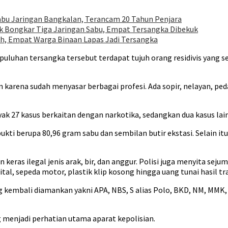
abu Jaringan Bangkalan, Terancam 20 Tahun Penjara
k Bongkar Tiga Jaringan Sabu, Empat Tersangka Dibekuk
h, Empat Warga Binaan Lapas Jadi Tersangka
luhan tersangka tersebut terdapat tujuh orang residivis yang s
karena sudah menyasar berbagai profesi. Ada sopir, nelayan, peda
yak 27 kasus berkaitan dengan narkotika, sedangkan dua kasus la
kti berupa 80,96 gram sabu dan sembilan butir ekstasi. Selain it
keras ilegal jenis arak, bir, dan anggur. Polisi juga menyita se
al, sepeda motor, plastik klip kosong hingga uang tunai hasil tr
 kembali diamankan yakni APA, NBS, S alias Polo, BKD, NM, MMK
 menjadi perhatian utama aparat kepolisian.