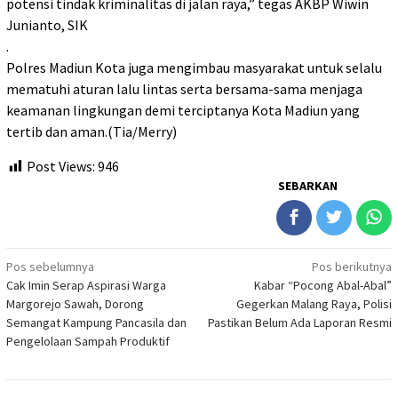
potensi tindak kriminalitas di jalan raya,” tegas AKBP Wiwin
Junianto, SIK
.
Polres Madiun Kota juga mengimbau masyarakat untuk selalu
mematuhi aturan lalu lintas serta bersama-sama menjaga
keamanan lingkungan demi terciptanya Kota Madiun yang
tertib dan aman.(Tia/Merry)
Post Views:
946
SEBARKAN
Navigasi
Pos sebelumnya
Pos berikutnya
Cak Imin Serap Aspirasi Warga
Kabar “Pocong Abal-Abal”
pos
Margorejo Sawah, Dorong
Gegerkan Malang Raya, Polisi
Semangat Kampung Pancasila dan
Pastikan Belum Ada Laporan Resmi
Pengelolaan Sampah Produktif