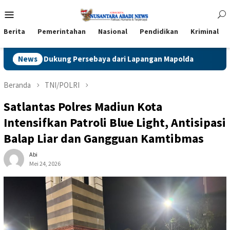
Loncat
Menu
ke
Mobile
konten
Berita
Pemerintahan
Nasional
Pendidikan
Kriminal
News
Polres Blitar Kota Gelar Gerakan Pangan Murah Sambut
Beranda
TNI/POLRI
Satlantas Polres Madiun Kota
Intensifkan Patroli Blue Light, Antisipasi
Balap Liar dan Gangguan Kamtibmas
Abi
Mei 24, 2026