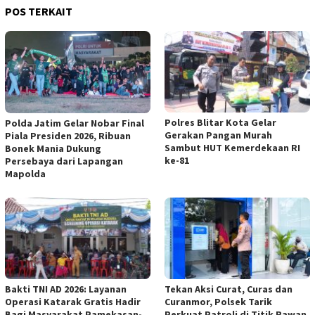
POS TERKAIT
Polres Blitar Kota Gelar
Polda Jatim Gelar Nobar Final
Gerakan Pangan Murah
Piala Presiden 2026, Ribuan
Sambut HUT Kemerdekaan RI
Bonek Mania Dukung
ke-81
Persebaya dari Lapangan
Mapolda
Bakti TNI AD 2026: Layanan
Tekan Aksi Curat, Curas dan
Operasi Katarak Gratis Hadir
Curanmor, Polsek Tarik
Bagi Masyarakat Pamekasan-
Perkuat Patroli di Titik Rawan