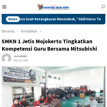
Loncat
Menu
ke
Mobile
konten
s Terus Asah Ketangkasan Menembak, “Skill Harus Tetap Dijaga
News
Beranda
Pendidikan
SMKN 1 Jetis Mojokerto Tingkatkan
Kompetensi Guru Bersama Mitsubishi
Jurnalistik
Mei 25, 2026