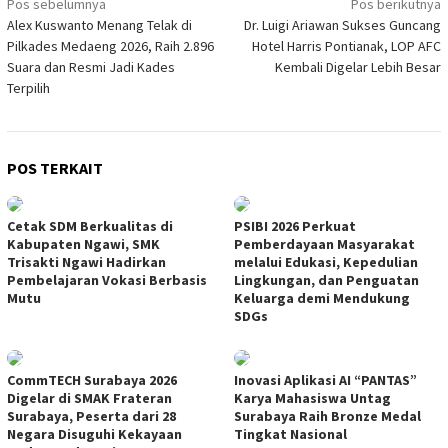
Navigasi
Pos sebelumnya
Pos berikutnya
Alex Kuswanto Menang Telak di
Dr. Luigi Ariawan Sukses Guncang
pos
Pilkades Medaeng 2026, Raih 2.896
Hotel Harris Pontianak, LOP AFC
Suara dan Resmi Jadi Kades
Kembali Digelar Lebih Besar
Terpilih
POS TERKAIT
Cetak SDM Berkualitas di
PSIBI 2026 Perkuat
Kabupaten Ngawi, SMK
Pemberdayaan Masyarakat
Trisakti Ngawi Hadirkan
melalui Edukasi, Kepedulian
Pembelajaran Vokasi Berbasis
Lingkungan, dan Penguatan
Mutu
Keluarga demi Mendukung
SDGs
CommTECH Surabaya 2026
Inovasi Aplikasi AI “PANTAS”
Digelar di SMAK Frateran
Karya Mahasiswa Untag
Surabaya, Peserta dari 28
Surabaya Raih Bronze Medal
Negara Disuguhi Kekayaan
Tingkat Nasional