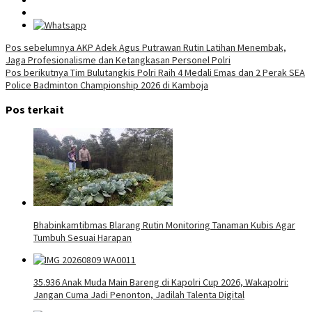
Navigasi
Pos sebelumnya
AKP Adek Agus Putrawan Rutin Latihan Menembak,
Jaga Profesionalisme dan Ketangkasan Personel Polri
pos
Pos berikutnya
Tim Bulutangkis Polri Raih 4 Medali Emas dan 2 Perak SEA
Police Badminton Championship 2026 di Kamboja
Pos terkait
Bhabinkamtibmas Blarang Rutin Monitoring Tanaman Kubis Agar
Tumbuh Sesuai Harapan
35.936 Anak Muda Main Bareng di Kapolri Cup 2026, Wakapolri:
Jangan Cuma Jadi Penonton, Jadilah Talenta Digital