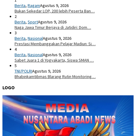
1
Berita
,
Ragam
Agustus 9, 2026
Bukan Sekedar LOP, 200 lebih Peserta Ban…
2
Berita
,
Sport
Agustus 9, 2026
Naga Jawa Timur Berjaya di Jatidiri: Dom…
3
Berita
,
Nasional
Agustus 9, 2026
Prestasi Membanggakan Pelajar Madiun: Si…
4
Berita
,
Nasional
Agustus 9, 2026
Sabet Juara 1 di Yogyakarta, Siswa SMAN …
5
TNI/POLRI
Agustus 9, 2026
Bhabinkamtibmas Blarang Rutin Monitoring…
LOGO