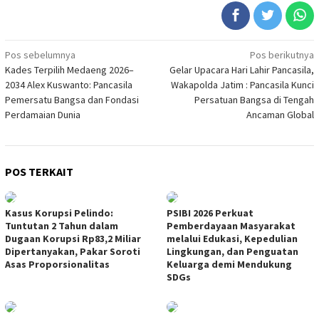
Navigasi
Pos sebelumnya
Pos berikutnya
Kades Terpilih Medaeng 2026–
Gelar Upacara Hari Lahir Pancasila,
pos
2034 Alex Kuswanto: Pancasila
Wakapolda Jatim : Pancasila Kunci
Pemersatu Bangsa dan Fondasi
Persatuan Bangsa di Tengah
Perdamaian Dunia
Ancaman Global
POS TERKAIT
Kasus Korupsi Pelindo:
PSIBI 2026 Perkuat
Tuntutan 2 Tahun dalam
Pemberdayaan Masyarakat
Dugaan Korupsi Rp83,2 Miliar
melalui Edukasi, Kepedulian
Dipertanyakan, Pakar Soroti
Lingkungan, dan Penguatan
Asas Proporsionalitas
Keluarga demi Mendukung
SDGs