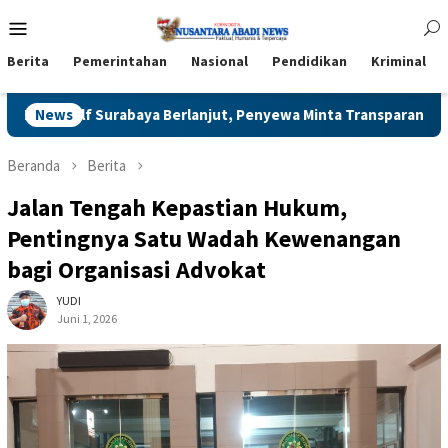
Loncat
Menu
ke
Mobile
konten
Berita
Pemerintahan
Nasional
Pendidikan
Kriminal
baya Berlanjut, Penyewa Minta Transparansi Meter dan Rincian B
News
Beranda
Berita
Jalan Tengah Kepastian Hukum,
Pentingnya Satu Wadah Kewenangan
bagi Organisasi Advokat
YUDI
Juni 1, 2026