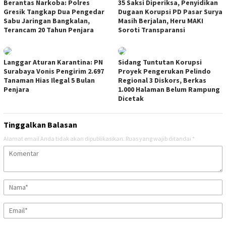
Berantas Narkoba: Polres
35 Saksi Diperiksa, Penyidikan
Gresik Tangkap Dua Pengedar
Dugaan Korupsi PD Pasar Surya
Sabu Jaringan Bangkalan,
Masih Berjalan, Heru MAKI
Terancam 20 Tahun Penjara
Soroti Transparansi
Langgar Aturan Karantina: PN
Sidang Tuntutan Korupsi
Surabaya Vonis Pengirim 2.697
Proyek Pengerukan Pelindo
Tanaman Hias Ilegal 5 Bulan
Regional 3 Diskors, Berkas
Penjara
1.000 Halaman Belum Rampung
Dicetak
Tinggalkan Balasan
Alamat email Anda tidak akan dipublikasikan.
Ruas yang wajib ditandai
*