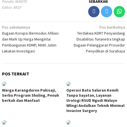
Penulis: W4NT0
SEBARKAN
Editor: 4R1F
Navigasi
Pos sebelumnya
Pos berikutnya
Dugaan Korupsi Bermodus Afiliasi
Terdakwa KDRT Penyandang
pos
dan Mark Up Harga Mengintai
Disabilitas Tunanetra Ungkap
Pembangunan KDMP, MAKI Jatim
Dugaan Pelanggaran Prosedur
Lakukan Investigasi
Penyidikan di Surabaya
POS TERKAIT
Warga Karangduren Pakisaji,
Operasi Batu Saluran Kemih
Serbu Program Shuling, Penuh
Tanpa Sayatan, Layanan
berkah dan Manfaat
Urologi RSUD Ngudi Waluyo
Wlingi Andalkan Teknik Minimal
Invasive Surgery