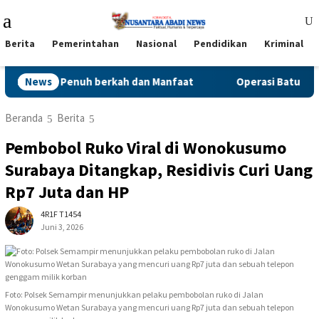
Loncat
Menu
ke
Mobile
konten
Berita
Pemerintahan
Nasional
Pendidikan
Kriminal
ling, Penuh berkah dan Manfaat
News
Operasi Batu Saluran K
Beranda
Berita
Pembobol Ruko Viral di Wonokusumo
Surabaya Ditangkap, Residivis Curi Uang
Rp7 Juta dan HP
4R1F T1454
Juni 3, 2026
Foto: Polsek Semampir menunjukkan pelaku pembobolan ruko di Jalan
Wonokusumo Wetan Surabaya yang mencuri uang Rp7 juta dan sebuah telepon