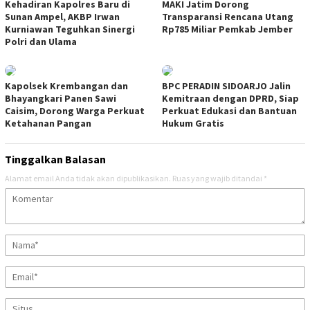
Kehadiran Kapolres Baru di
MAKI Jatim Dorong
Sunan Ampel, AKBP Irwan
Transparansi Rencana Utang
Kurniawan Teguhkan Sinergi
Rp785 Miliar Pemkab Jember
Polri dan Ulama
Kapolsek Krembangan dan
BPC PERADIN SIDOARJO Jalin
Bhayangkari Panen Sawi
Kemitraan dengan DPRD, Siap
Caisim, Dorong Warga Perkuat
Perkuat Edukasi dan Bantuan
Ketahanan Pangan
Hukum Gratis
Tinggalkan Balasan
Alamat email Anda tidak akan dipublikasikan.
Ruas yang wajib ditandai
*