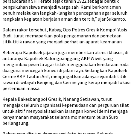
persaudaraan SH Terate sejak tahun 1922 sebagai bentuk
pengukuhan siswa menjadi warga sah. Kami berkomitmen
penuh melakukan langkah-langkah pencegahan agar seluruh
rangkaian kegiatan berjalan aman dan tertib,” ujar Sukamto.
Dalam rakor tersebut, Kabag Ops Polres Gresik Kompol Yusis
Budi, turut memaparkan pola pengamanan dan pemetaan
titik-titik rawan yang menjadi perhatian aparat keamanan.
Beberapa Kapolsek jajaran juga memberikan atensi khusus, di
antaranya Kapolsek Balongpanggang AKP Wiwit yang
mengimbau peserta agar tidak menggunakan kendaraan roda
dua guna mencegah konvoi di jalan raya. Sedangkan Kapolsek
Cerme AKP Taufan Arif, mengingatkan adanya sejumlah titik
rawan di wilayah Benjeng dan Cerme yang kerap menjadi lokasi
pertemuan massa.
Kepala Bakesbangpol Gresik, Nanang Setiawan, turut
mengajak seluruh organisasi kepemudaan dan perguruan silat
untuk aktif menyosialisasikan larangan konvoi demi menjaga
kenyamanan masyarakat selama momentum bulan Suro
berlangsung.
Rakor yang ditutup dengan sesi foto bersama. Seluruh