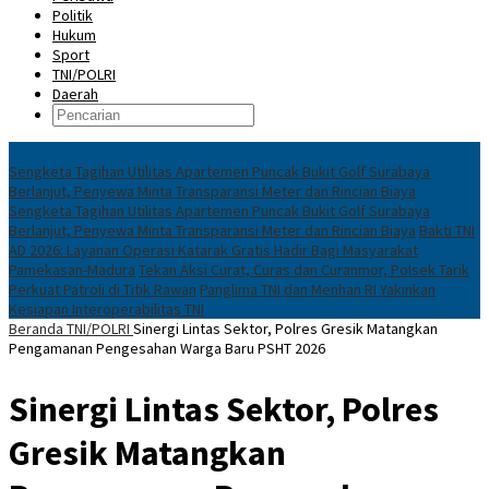
Politik
Hukum
Sport
TNI/POLRI
Daerah
News
Sengketa Tagihan Utilitas Apartemen Puncak Bukit Golf Surabaya
Berlanjut, Penyewa Minta Transparansi Meter dan Rincian Biaya
Sengketa Tagihan Utilitas Apartemen Puncak Bukit Golf Surabaya
Berlanjut, Penyewa Minta Transparansi Meter dan Rincian Biaya
Bakti TNI
AD 2026: Layanan Operasi Katarak Gratis Hadir Bagi Masyarakat
Pamekasan-Madura
Tekan Aksi Curat, Curas dan Curanmor, Polsek Tarik
Perkuat Patroli di Titik Rawan
Panglima TNI dan Menhan RI Yakinkan
Kesiapan Interoperabilitas TNI
Beranda
TNI/POLRI
Sinergi Lintas Sektor, Polres Gresik Matangkan
Pengamanan Pengesahan Warga Baru PSHT 2026
Sinergi Lintas Sektor, Polres
Gresik Matangkan