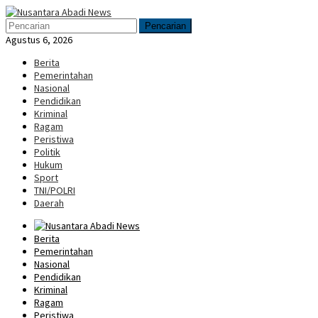
Loncat
Menu
ke
Mobile
Pencarian
konten
Agustus 6, 2026
Berita
Pemerintahan
Nasional
Pendidikan
Kriminal
Ragam
Peristiwa
Politik
Hukum
Sport
TNI/POLRI
Daerah
Berita
Pemerintahan
Nasional
Pendidikan
Kriminal
Ragam
Peristiwa