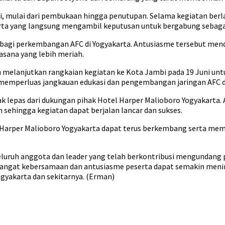
uigi, mulai dari pembukaan hingga penutupan. Selama kegiatan be
erta yang langsung mengambil keputusan untuk bergabung sebagai
gar bagi perkembangan AFC di Yogyakarta. Antusiasme tersebut m
asana yang lebih meriah.
an melanjutkan rangkaian kegiatan ke Kota Jambi pada 19 Juni un
a memperluas jangkauan edukasi dan pengembangan jaringan AFC d
ak lepas dari dukungan pihak Hotel Harper Malioboro Yogyakarta. A
ehingga kegiatan dapat berjalan lancar dan sukses.
l Harper Malioboro Yogyakarta dapat terus berkembang serta mem
seluruh anggota dan leader yang telah berkontribusi mengundang 
mangat kebersamaan dan antusiasme peserta dapat semakin meni
gyakarta dan sekitarnya. (Erman)