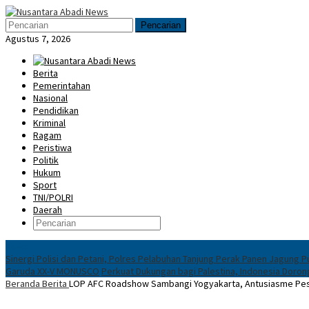
Loncat
Menu
ke
Mobile
Pencarian
konten
Agustus 7, 2026
Berita
Pemerintahan
Nasional
Pendidikan
Kriminal
Ragam
Peristiwa
Politik
Hukum
Sport
TNI/POLRI
Daerah
News
Sinergi Polisi dan Petani, Polres Pelabuhan Tanjung Perak Panen Jagung P
Garuda XX-V MONUSCO
Perkuat Dukungan bagi Palestina, Indonesia Doro
Beranda
Berita
LOP AFC Roadshow Sambangi Yogyakarta, Antusiasme Peser