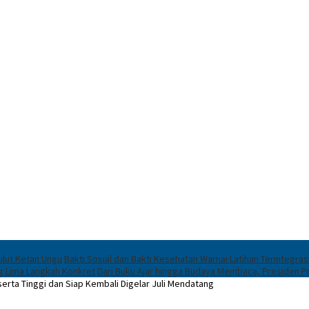
ulut Ketan Ungu
Bakti Sosial dan Bakti Kesehatan Warnai Latihan Terintegras
ng Lima Langkah Konkret
Dari Buku Ajar hingga Budaya Membaca, Presiden 
ta Tinggi dan Siap Kembali Digelar Juli Mendatang