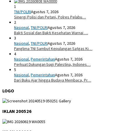
1
TNI/POLRI
Agustus 7, 2026
Sinergi Polisi dan Petani, Polres Pelabu…
2
Nasional
,
TNI/POLRI
Agustus 7, 2026
Bakti Sosial dan Bakti Kesehatan Warnai …
3
Nasional
,
TNI/POLRI
Agustus 7, 2026
Panglima TNI Sambut Kepulangan Satgas Ki…
4
Nasional
,
Pemerintahan
Agustus 7, 2026
Perkuat Dukungan bagi Palestina, Indones…
5
Nasional
,
Pemerintahan
Agustus 7, 2026
Dari Buku Ajar hingga Budaya Membaca, Pr…
LOGO
IKLAN 200526