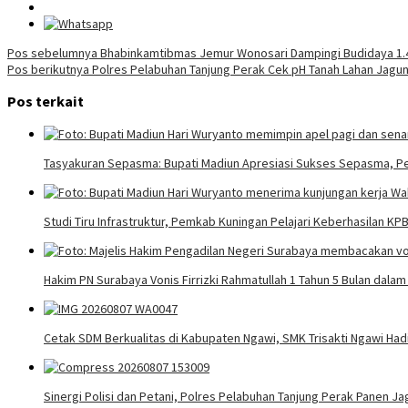
Navigasi
Pos sebelumnya
Bhabinkamtibmas Jemur Wonosari Dampingi Budidaya 1.4
Pos berikutnya
Polres Pelabuhan Tanjung Perak Cek pH Tanah Lahan Jagu
pos
Pos terkait
Tasyakuran Sepasma: Bupati Madiun Apresiasi Sukses Sepasma, P
Studi Tiru Infrastruktur, Pemkab Kuningan Pelajari Keberhasilan K
Hakim PN Surabaya Vonis Firrizki Rahmatullah 1 Tahun 5 Bulan dala
Cetak SDM Berkualitas di Kabupaten Ngawi, SMK Trisakti Ngawi Had
Sinergi Polisi dan Petani, Polres Pelabuhan Tanjung Perak Panen J