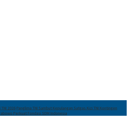
i TNI 2026
Panglima TNI Sambut Kepulangan Satgas Kizi TNI Kontingen
Prabowo Perkuat Fondasi SDM Indonesia