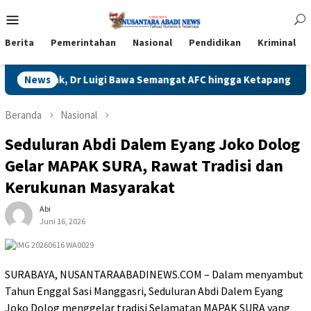
Loncat
Menu
ke
Mobile
konten
Berita
Pemerintahan
Nasional
Pendidikan
Kriminal
ontianak, Dr Luigi Bawa Semangat AFC hingga Ketapang
News
Nag
Beranda
Nasional
Seduluran Abdi Dalem Eyang Joko Dolog
Gelar MAPAK SURA, Rawat Tradisi dan
Kerukunan Masyarakat
Abi
Juni 16, 2026
SURABAYA, NUSANTARAABADINEWS.COM – Dalam menyambut
Tahun Enggal Sasi Manggasri, Seduluran Abdi Dalem Eyang
Joko Dolog menggelar tradisi Selamatan MAPAK SURA yang