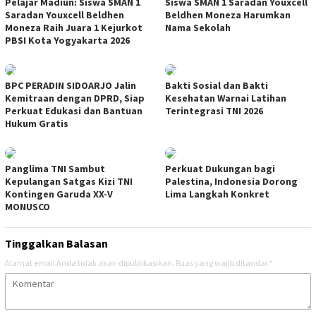
Pelajar Madiun: Siswa SMAN 1
Siswa SMAN 1 Saradan Youxcell
Saradan Youxcell Beldhen
Beldhen Moneza Harumkan
Moneza Raih Juara 1 Kejurkot
Nama Sekolah
PBSI Kota Yogyakarta 2026
BPC PERADIN SIDOARJO Jalin
Bakti Sosial dan Bakti
Kemitraan dengan DPRD, Siap
Kesehatan Warnai Latihan
Perkuat Edukasi dan Bantuan
Terintegrasi TNI 2026
Hukum Gratis
Panglima TNI Sambut
Perkuat Dukungan bagi
Kepulangan Satgas Kizi TNI
Palestina, Indonesia Dorong
Kontingen Garuda XX-V
Lima Langkah Konkret
MONUSCO
Tinggalkan Balasan
Alamat email Anda tidak akan dipublikasikan.
Ruas yang wajib ditandai
*