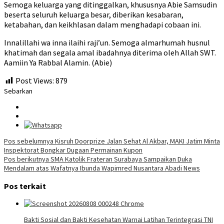
Semoga keluarga yang ditinggalkan, khususnya Abie Samsudin
beserta seluruh keluarga besar, diberikan kesabaran,
ketabahan, dan keikhlasan dalam menghadapi cobaan ini.
Innalillahi wa inna ilaihi raji’un. Semoga almarhumah husnul
khatimah dan segala amal ibadahnya diterima oleh Allah SWT.
Aamiin Ya Rabbal Alamin. (Abie)
Post Views:
879
Sebarkan
Navigasi
Pos sebelumnya
Kisruh Doorprize Jalan Sehat Al Akbar, MAKI Jatim Minta
Inspektorat Bongkar Dugaan Permainan Kupon
pos
Pos berikutnya
SMA Katolik Frateran Surabaya Sampaikan Duka
Mendalam atas Wafatnya Ibunda Wapimred Nusantara Abadi News
Pos terkait
Bakti Sosial dan Bakti Kesehatan Warnai Latihan Terintegrasi TNI