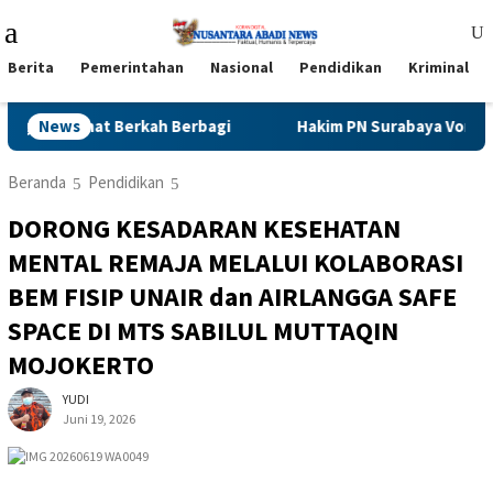
Loncat
Menu
ke
Mobile
konten
Berita
Pemerintahan
Nasional
Pendidikan
Kriminal
 Jumat Berkah Berbagi
News
Hakim PN Surabaya Vonis Firrizki 
Beranda
Pendidikan
DORONG KESADARAN KESEHATAN
MENTAL REMAJA MELALUI KOLABORASI
BEM FISIP UNAIR dan AIRLANGGA SAFE
SPACE DI MTS SABILUL MUTTAQIN
MOJOKERTO
YUDI
Juni 19, 2026