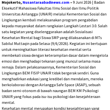
Mojokerto,
Nusantaraabadinews.com
–
9 Juni 2026 | Badan
Eksekutif Mahasiswa Fakultas Ilmu Sosial dan Ilmu Politik
Universitas Airlangga (UNAIR) melalui Kementerian Sosial dan
Lingkungan kembali melaksanakan program pengabdian
kepada masyarakat dalam rangkaian Langkah Lestari 3.0. Salah
satu kegiatan yang diselenggarakan adalah Sosialisasi
Kesehatan Mental bagi Siswa SMP yang dilaksanakan di MTs
Sabilul Muttaqin pada Selasa (9/6/2026). Kegiatan ini bertujuan
untuk meningkatkan literasi kesehatan mental serta
membekali siswa dengan keterampilan dasar dalam mengelola
emosi dan menghadapi tekanan yang muncul selama masa
remaja. Dalam pelaksanaannya, Kementerian Sosial dan
Lingkungan BEM FISIP UNAIR tidak bergerak sendiri. Guna
menghadirkan edukasi yang kredibel dan mendalam, mereka
berkolaborasi dengan Airlangga Safe Space (ASAP), sebuah
badan semi-otonom di bawah naungan BEM KM Psikologi
UNAIR yang fokus pada isu-isu psikologi dan kesejahteraan
mental.
Kesehatan mental merupakan kondisi kesejahteraan yang