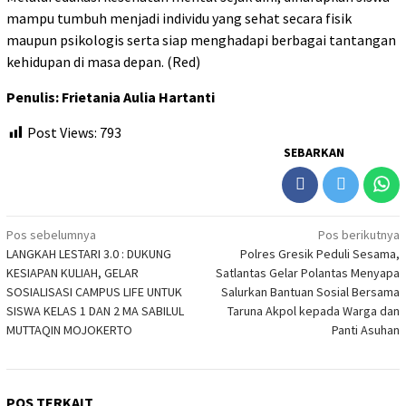
mampu tumbuh menjadi individu yang sehat secara fisik
maupun psikologis serta siap menghadapi berbagai tantangan
kehidupan di masa depan. (Red)
Penulis: Frietania Aulia Hartanti
Post Views:
793
SEBARKAN
Navigasi
Pos sebelumnya
Pos berikutnya
LANGKAH LESTARI 3.0 : DUKUNG
Polres Gresik Peduli Sesama,
pos
KESIAPAN KULIAH, GELAR
Satlantas Gelar Polantas Menyapa
SOSIALISASI CAMPUS LIFE UNTUK
Salurkan Bantuan Sosial Bersama
SISWA KELAS 1 DAN 2 MA SABILUL
Taruna Akpol kepada Warga dan
MUTTAQIN MOJOKERTO
Panti Asuhan
POS TERKAIT