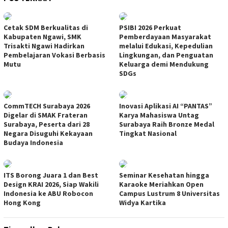
Cetak SDM Berkualitas di
PSIBI 2026 Perkuat
Kabupaten Ngawi, SMK
Pemberdayaan Masyarakat
Trisakti Ngawi Hadirkan
melalui Edukasi, Kepedulian
Pembelajaran Vokasi Berbasis
Lingkungan, dan Penguatan
Mutu
Keluarga demi Mendukung
SDGs
CommTECH Surabaya 2026
Inovasi Aplikasi AI “PANTAS”
Digelar di SMAK Frateran
Karya Mahasiswa Untag
Surabaya, Peserta dari 28
Surabaya Raih Bronze Medal
Negara Disuguhi Kekayaan
Tingkat Nasional
Budaya Indonesia
ITS Borong Juara 1 dan Best
Seminar Kesehatan hingga
Design KRAI 2026, Siap Wakili
Karaoke Meriahkan Open
Indonesia ke ABU Robocon
Campus Lustrum 8 Universitas
Hong Kong
Widya Kartika