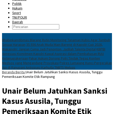
Politik
Hukum
Sport
TNI/POLRI
Daerah
News
Bhabinkamtibmas Blarang Rutin Monitoring Tanaman Kubis Agar Tumbuh
Sesuai Harapan
35.936 Anak Muda Main Bareng di Kapolri Cup 2026,
Wakapolri: Jangan Cuma Jadi Penonton, Jadilah Talenta Digital
KBPBI
Apresiasi Komitmen Kapolri Kawal Aspirasi dalam Pembahasan RUU
Ketenagakerjaan
Pakar Hukum Dorong Polri Tindak Tegas Konten
Medsos yang Mengandung Provokasi
Polres Lumajang Kunci Pergerakan
Api di Ranupani Antisipasi Karhutla TNBTS Meluas
Beranda
Berita
Unair Belum Jatuhkan Sanksi Kasus Asusila, Tunggu
Pemeriksaan Komite Etik Rampung
Unair Belum Jatuhkan Sanksi
Kasus Asusila, Tunggu
Pemeriksaan Komite Etik