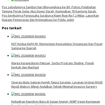
Navigasi
Pos sebelumnya
Sambut Hari Bhayangkara ke-80, Polres Pelabuhan
Tanjung Perak Gelar Aksi Donor Darah, Kumpulkan 78 Kantong Darah.
pos
Pos berikutnya
Pengusaha Surabaya Klaim Rugi Rp7,2 Miliar, Laporkan
Dugaan Pemerasan dan Kriminalisasi ke Polda Jatim
Pos terkait
HUT Kedua DePA-RI, Momentum Konsolidasi Organisasi Dari Pusat
Sampai ke Daerah
Warga Karangduren Pakisaji, Serbu Program Shuling, Penuh
berkah dan Manfaat
Operasi Batu Saluran Kemih Tanpa Sayatan, Layanan Urologi RSUD
Ngudi Waluyo Wlingi Andalkan Teknik Minimal Invasive Surgery
Kehadiran Kapolres Baru di Sunan Ampel, AKBP Irwan Kurniawan