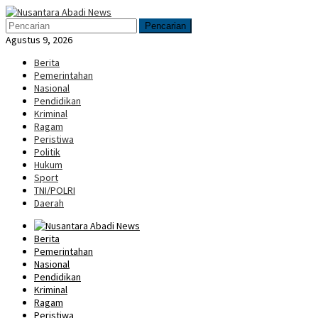
Loncat
Menu
ke
Mobile
Pencarian
konten
Agustus 9, 2026
Berita
Pemerintahan
Nasional
Pendidikan
Kriminal
Ragam
Peristiwa
Politik
Hukum
Sport
TNI/POLRI
Daerah
Berita
Pemerintahan
Nasional
Pendidikan
Kriminal
Ragam
Peristiwa