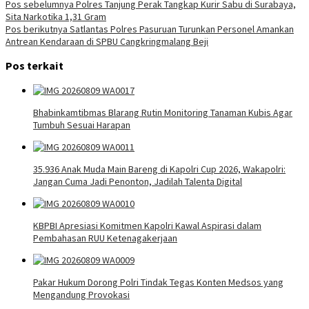
Navigasi
Pos sebelumnya
Polres Tanjung Perak Tangkap Kurir Sabu di Surabaya,
Sita Narkotika 1,31 Gram
pos
Pos berikutnya
Satlantas Polres Pasuruan Turunkan Personel Amankan
Antrean Kendaraan di SPBU Cangkringmalang Beji
Pos terkait
Bhabinkamtibmas Blarang Rutin Monitoring Tanaman Kubis Agar
Tumbuh Sesuai Harapan
35.936 Anak Muda Main Bareng di Kapolri Cup 2026, Wakapolri:
Jangan Cuma Jadi Penonton, Jadilah Talenta Digital
KBPBI Apresiasi Komitmen Kapolri Kawal Aspirasi dalam
Pembahasan RUU Ketenagakerjaan
Pakar Hukum Dorong Polri Tindak Tegas Konten Medsos yang
Mengandung Provokasi