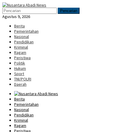
Loncat
Menu
ke
Mobile
Pencarian
konten
Agustus 9, 2026
Berita
Pemerintahan
Nasional
Pendidikan
Kriminal
Ragam
Peristiwa
Politik
Hukum
Sport
TNI/POLRI
Daerah
Berita
Pemerintahan
Nasional
Pendidikan
Kriminal
Ragam
Peristiwa