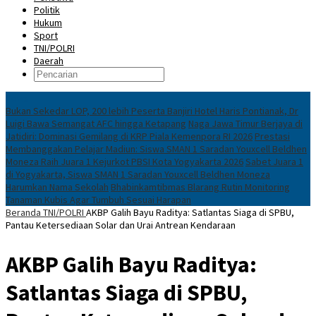
Politik
Hukum
Sport
TNI/POLRI
Daerah
News
Bukan Sekedar LOP, 200 lebih Peserta Banjiri Hotel Haris Pontianak, Dr
Luigi Bawa Semangat AFC hingga Ketapang
Naga Jawa Timur Berjaya di
Jatidiri: Dominasi Gemilang di KRP Piala Kemenpora RI 2026
Prestasi
Membanggakan Pelajar Madiun: Siswa SMAN 1 Saradan Youxcell Beldhen
Moneza Raih Juara 1 Kejurkot PBSI Kota Yogyakarta 2026
Sabet Juara 1
di Yogyakarta, Siswa SMAN 1 Saradan Youxcell Beldhen Moneza
Harumkan Nama Sekolah
Bhabinkamtibmas Blarang Rutin Monitoring
Tanaman Kubis Agar Tumbuh Sesuai Harapan
Beranda
TNI/POLRI
AKBP Galih Bayu Raditya: Satlantas Siaga di SPBU,
Pantau Ketersediaan Solar dan Urai Antrean Kendaraan
AKBP Galih Bayu Raditya:
Satlantas Siaga di SPBU,